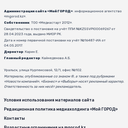
Администрация сайта «Мой ГОРОД»
: информационное агентство
«mgorod.kz».
Собственник
: ТОО «Медиастарт 2012».
Свидетельство о постановке на учёт ППИ №KZ55VPI00069267 от
28.04.2023 года, выдано МИОР РК.
Дата и номер первичной постановки на учёт №16487-ИА от
04.05.2017.
Директор
: Карин Е.
Главный редактор
: Кайнеденова А.Б.
Уральск, улица Нурпеисовой, 12/1, офис №102.
Материалы, опубликованные со знаком ®, а также под рубриками
«Новости компаний», «Бизнес» и «Выборы» носят рекламный характер.
Ответственность за них несёт рекламодатель.
Условия использования материалов сайта
Редакционная политика медиахолдинга «Мой ГОРОД»
Контакты
Возрастные ограничения на mgorod.kz