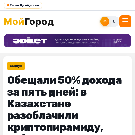
#
Таза Қазақстан
☀
☾
Социум
Обещали 50% дохода
за пять дней: в
Казахстане
разоблачили
криптопирамиду,