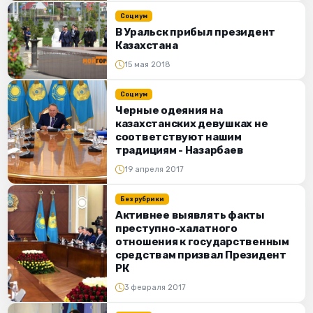
Социум
В Уральск прибыл президент
Казахстана
15 мая 2018
Социум
Черные одеяния на
казахстанских девушках не
соответствуют нашим
традициям - Назарбаев
19 апреля 2017
Без рубрики
Активнее выявлять факты
преступно-халатного
отношения к государственным
средствам призвал Президент
РК
3 февраля 2017