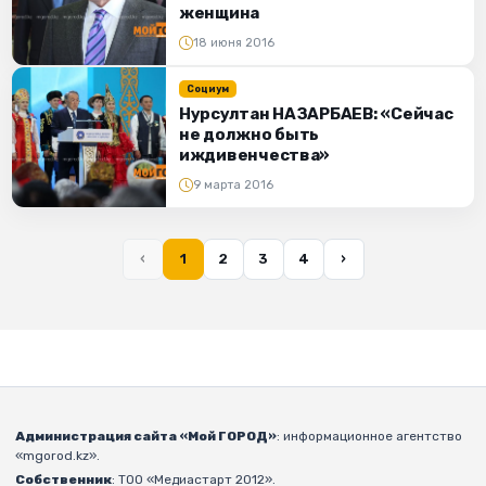
женщина
18 июня 2016
Социум
Нурсултан НАЗАРБАЕВ: «Сейчас
не должно быть
иждивенчества»
9 марта 2016
‹
1
2
3
4
›
Администрация сайта «Мой ГОРОД»
: информационное агентство
«mgorod.kz».
Собственник
: ТОО «Медиастарт 2012».