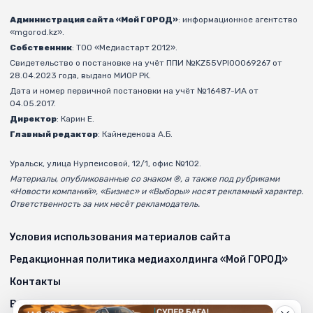
Администрация сайта «Мой ГОРОД»
: информационное агентство
«mgorod.kz».
Собственник
: ТОО «Медиастарт 2012».
Свидетельство о постановке на учёт ППИ №KZ55VPI00069267 от
28.04.2023 года, выдано МИОР РК.
Дата и номер первичной постановки на учёт №16487-ИА от
04.05.2017.
Директор
: Карин Е.
Главный редактор
: Кайнеденова А.Б.
Уральск, улица Нурпеисовой, 12/1, офис №102.
Материалы, опубликованные со знаком ®, а также под рубриками
«Новости компаний», «Бизнес» и «Выборы» носят рекламный характер.
Ответственность за них несёт рекламодатель.
Условия использования материалов сайта
Редакционная политика медиахолдинга «Мой ГОРОД»
Контакты
Возрастные ограничения на mgorod.kz