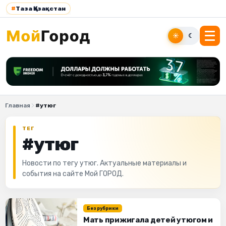
#
Таза Қазақстан
☀
☾
Главная
#утюг
ТЕГ
#утюг
Новости по тегу утюг. Актуальные материалы и
события на сайте Мой ГОРОД.
Без рубрики
Мать прижигала детей утюгом и