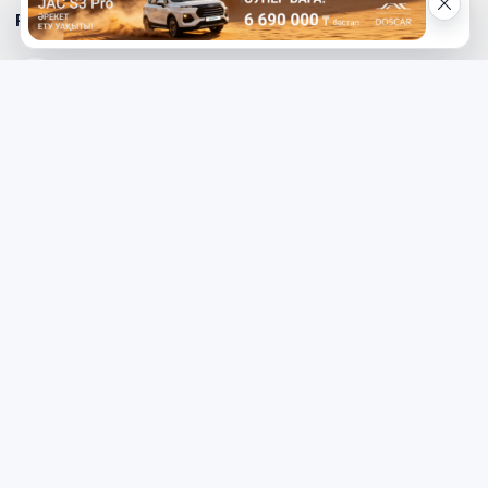
Реклама на сайте
Телефон редакции
8 (7112) 513-997
Телефон рекламной службы
8 (7112) 513-998
+7 (777) 478-00-04
Электронный адрес «МГ»
mg_500678@mail.ru
Написать редактору сайта
redaktor_mg@mail.ru
Наверх