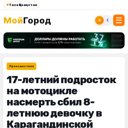
#
Таза Қазақстан
☀
☾
Происшествия
17-летний подросток
на мотоцикле
насмерть сбил 8-
летнюю девочку в
Карагандинской