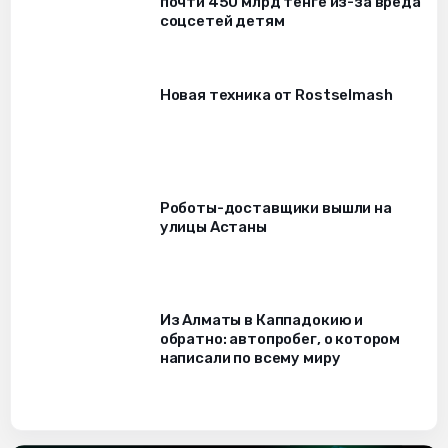
почти 450 млрд тенге из-за вреда
соцсетей детям
Новая техника от Rostselmash
Роботы-доставщики вышли на
улицы Астаны
Из Алматы в Каппадокию и
обратно: автопробег, о котором
написали по всему миру