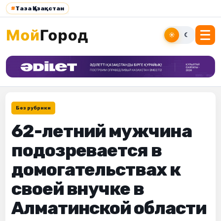
#
Таза Қазақстан
☀
☾
Без рубрики
62-летний мужчина
подозревается в
домогательствах к
своей внучке в
Алматинской области