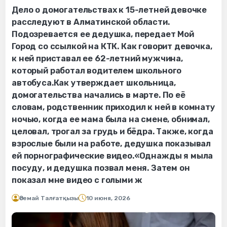
Дело о домогательствах к 15-летней девочке
расследуют в Алматинской области.
Подозревается ее дедушка, передает Мой
Город со ссылкой на КТК. Как говорит девочка,
к ней приставал ее 62-летний мужчина,
который работал водителем школьного
автобуса.Как утверждает школьница,
домогательства начались в марте. По её
словам, родственник приходил к ней в комнату
ночью, когда ее мама была на смене, обнимал,
целовал, трогал за грудь и бёдра. Также, когда
взрослые были на работе, дедушка показывал
ей порнографические видео.«Однажды я мыла
посуду, и дедушка позвал меня. Затем он
показал мне видео с голыми ж
Әсемай Талғатқызы
10 июня, 2026