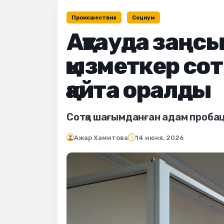
Происшествия
Социум
Ақтауда заңс
қызметкер сот
қайта оралды
Сотқа шағымданған адам пробац
Ажар Хамитова
14 июня, 2026