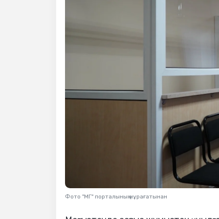
Фото "МГ" порталының мұрағатынан