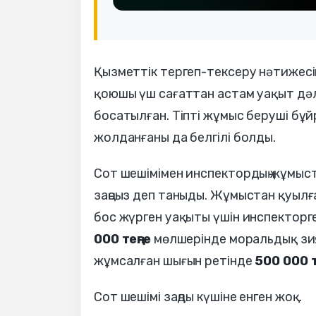
Қызметтік тергеп-тексеру нәтижесі
қоюшы үш сағаттан астам уақыт дәл
босатылған. Тіпті жұмыс беруші бұй
жолданғаны да белгілі болды.
Сот шешімімен инспектордың жұмыст
заңсыз деп таныды. Жұмыстан қуылғ
бос жүрген уақыты үшін инспекторг
000 теңге
мөлшерінде моральдық зиян
жұмсалған шығын ретінде
500 000 т
Сот шешімі заңды күшіне енген жоқ.