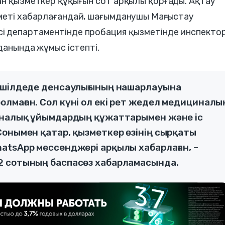
ан қызметкер құқығын сот арқылы қорғады. Ақтау
меті хабарлағандай, шағымданушы Маңғыстау
і департаментінде пробация қызметінде инспекто
данында жұмыс істепті.
 шілдеде денсаулығының нашарлауына
лмаған. Сол күні ол екі рет жедел медициналы
иналық ұйымдардың құжаттарымен және іс
Сонымен қатар, қызметкер өзінің сырқаты
atsApp мессенджері арқылы хабарлаған, –
2 сотының баспасөз хабарламасында.