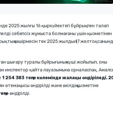
нде 2025 жылғы 16 қыркүйектегі бұйрықпен талап
елді себепсіз жұмыста болмағаны үшін қызметінен
рықтың көшірмесін тек 2025 жылдың 17 желтоқсанын
ан шығару туралы бұйрығының күші жойылып, оны
ан инспектор қайта лауазымына орналаспақ. Амал
е
1 254 383 теңге көлемінде жалақы өндіріледі. 2
 өтемақысы өндірілді және өкілдің қызметіне
еңге
өндірілді.