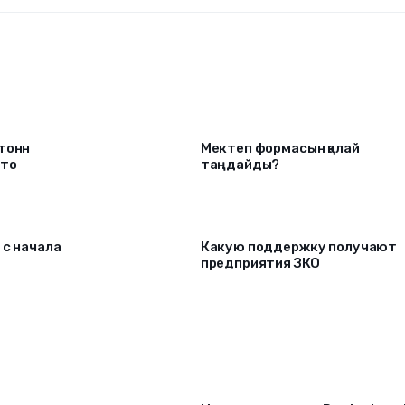
 тонн
Мектеп формасын қалай
что
таңдайды?
 c начала
Какую поддержку получают
предприятия ЗКО