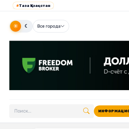
#
Таза Қазақстан
☀
☾
Все города
ИНФОРМАЦИО
Поиск по сайту