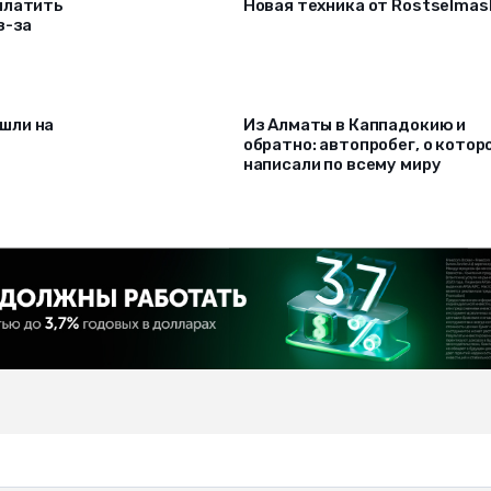
платить
Новая техника от Rostselmas
з-за
шли на
Из Алматы в Каппадокию и
обратно: автопробег, о котор
написали по всему миру