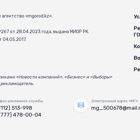
 агентство «mgorod.kz».
Ус
Ре
67 от 28.04.2023 года, выдано МИОР РК.
Г
 04.05.2017.
К
Во
Ре
убриками «Новости компаний», «Бизнес» и «Выборы»
 рекламодатель.
фон рекламной службы
Электронный адрес «МГ»
7112) 513-998
mg_500678@mail.
(777) 478-00-04