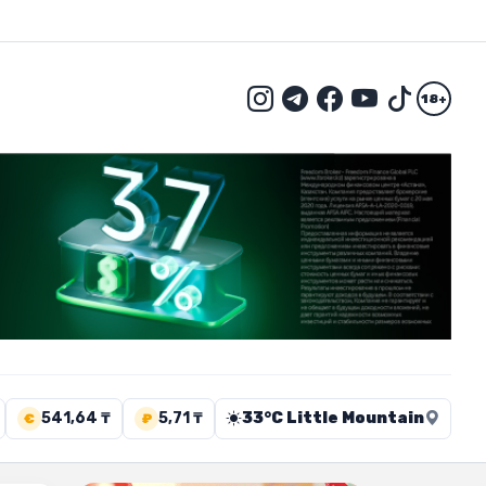
18+
541,64 ₸
5,71 ₸
33°C Little Mountain
€
₽