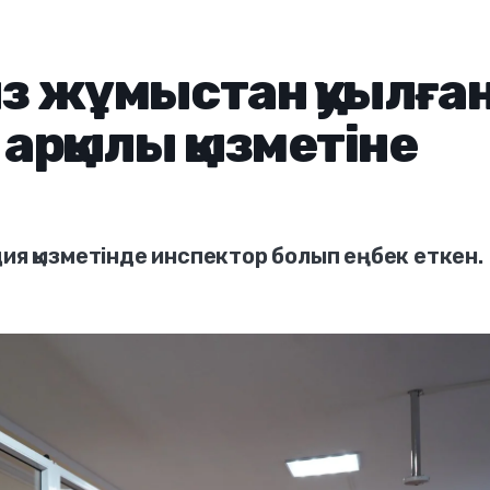
ыз жұмыстан қуылға
 арқылы қызметіне
ия қызметінде инспектор болып еңбек еткен.