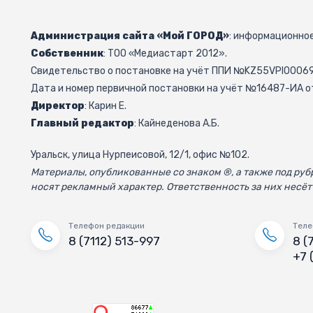
Администрация сайта «Мой ГОРОД»
: информационное
Собственник
: ТОО «Медиастарт 2012».
Свидетельство о постановке на учёт ППИ №KZ55VPI000692
Дата и номер первичной постановки на учёт №16487-ИА от
Директор
: Карин Е.
Главный редактор
: Кайнеденова А.Б.
Уральск, улица Нурпеисовой, 12/1, офис №102.
Материалы, опубликованные со знаком ®, а также под р
носят рекламный характер. Ответственность за них несёт
Телефон редакции
Теле
8 (7112) 513-997
8 (
+7 