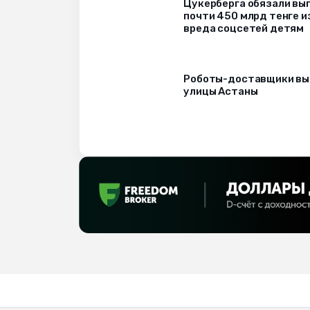
Цукерберга обязали вы
почти 450 млрд тенге и
вреда соцсетей детям
Роботы-доставщики вы
улицы Астаны