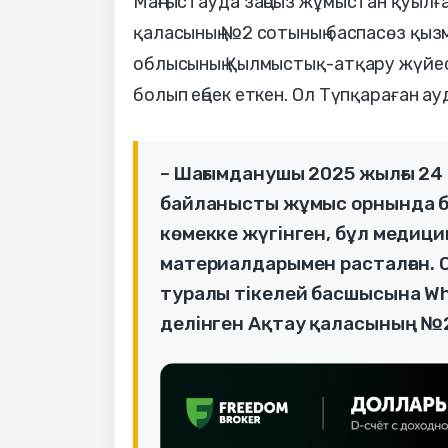
Маңғыстауда заңсыз жұмыстан қуылғ
қаласының №2 сотының баспасөз қыз
облысының Қылмыстық-атқару жүйес
болып еңбек еткен. Ол Түпқараған ау
– Шағымданушы 2025 жылғы 24
байланысты жұмыс орнында бо
көмекке жүгінген, бұл медиц
материалдарымен расталған. 
туралы тікелей басшысына Wh
делінген Ақтау қаласының №