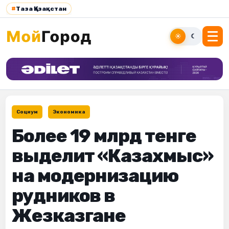
#
Таза Қазақстан
☀
☾
Социум
Экономика
Более 19 млрд тенге
выделит «Казахмыс»
на модернизацию
рудников в
Жезказгане