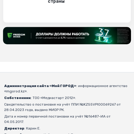
страны
Администрация сайта «Мой ГОРОД»
: информационное агентство
«mgorod.kz».
Собственник
: ТОО «Медиастарт 2012».
Свидетельство о постановке на учёт ППИ №KZ55VPI00069267 от
28.04.2023 года, выдано МИОР РК.
Дата и номер первичной постановки на учёт №16487-ИА от
04.05.2017.
Директор
: Карин Е.