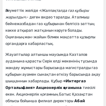
Әлеуметтік желіде
«Жалпақталда газ құбыры
жарылды»
,– деген видео таралды. Аталмыш
бейнежазбадан газ құбырынан белгісіз заттың
көкке атқырап жатқанын көруге болады.
Оқиғаның мән-жайын білмек мақсатта құзырлы
органдарға хабарластық.
Жауаптылар алтыншы маусымда Казталов
ауданына қарасты Серік елді мекенінің тұсында
жөндеу жұмыстары барысында магистралды газ
құбырын ауамен сынақтан өткізу барысында ақау
шыққаннын хабарлады. Құбыр
«Интергаз
Орталық Азия» Акционерлік қоғамына
тиесілі
екен. Акционерлік қоғамның Батыс Қазақстан
облысы бойынша филиал директоры
Абай