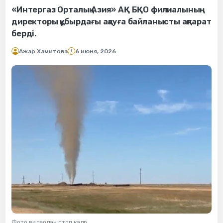
«Интергаз Орталық Азия» АҚ БҚО филиалының
директоры құбырдағы ақауға байланысты ақпарат
берді.
Ажар Хамитова
6 июня, 2026
Фото видеодан стоп кадр