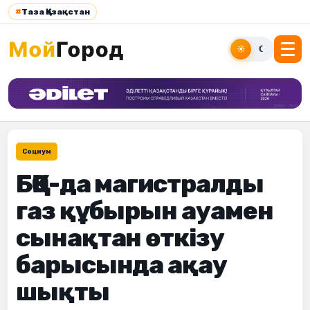
#
Таза Қазақстан
☀
☾
Социум
БҚО-да магистралды
газ құбырын ауамен
сынақтан өткізу
барысында ақау
шықты