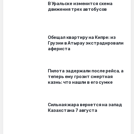
В Уральске изменится схема
движения трех автобусов
Обещал квартиру на Кипре: из
Грузии в Атырау экстрадировали
афериста
Пилота задержали после рейса, а
теперь ему грозит смертная
казнь: что нашли в его сумке
Сильная жара вернется на запад
Казахстана 7 августа