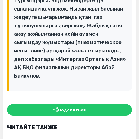
Тұрғындарға, елді мекендерге де
ешқандай қаупі жоқ. Нысан жыл басынан
жөндеуге шығарылғандықтан, газ
тұтынушыларға әсері жоқ. Жабдықтағы
ақау жойылғаннан кейін ауамен
сығымдау жұмыстары (пневматическое
испытание) әрі қарай жалғастырылады, –
деп хабарлады «Интергаз Орталық Азия»
АҚ БҚО филиалының директоры Абай
Байкулов.
Поделиться
ЧИТАЙТЕ ТАКЖЕ