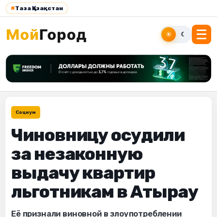
#
Таза Қазақстан
☀
☾
Социум
Чиновницу осудили
за незаконную
выдачу квартир
льготникам в Атырау
Её признали виновной в злоупотреблении