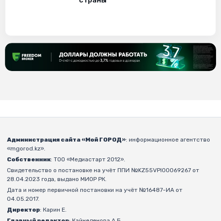
страны
Администрация сайта «Мой ГОРОД»
: информационное агентство
«mgorod.kz».
Собственник
: ТОО «Медиастарт 2012».
Свидетельство о постановке на учёт ППИ №KZ55VPI00069267 от
28.04.2023 года, выдано МИОР РК.
Дата и номер первичной постановки на учёт №16487-ИА от
04.05.2017.
Директор
: Карин Е.
Главный редактор
: Кайнеденова А.Б.