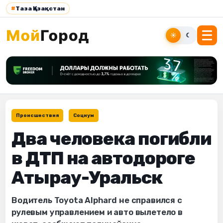
#
Таза Қазақстан
☀
☾
Происшествия
Социум
Два человека погибли
в ДТП на автодороге
Атырау-Уральск
Водитель Toyota Alphard не справился с
рулевым управлением и авто вылетело в