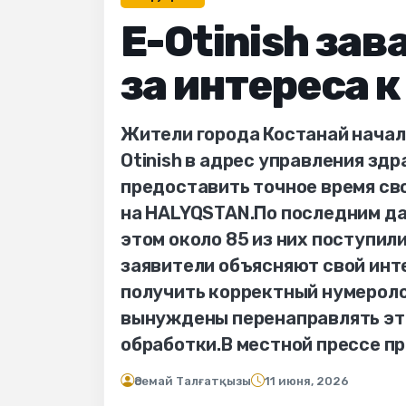
E-Otinish зав
за интереса 
Жители города Костанай начал
Otinish в адрес управления зд
предоставить точное время св
на HALYQSTAN.По последним да
этом около 85 из них поступил
заявители объясняют свой инт
получить корректный нумероло
вынуждены перенаправлять эт
обработки.В местной прессе п
Әсемай Талғатқызы
11 июня, 2026