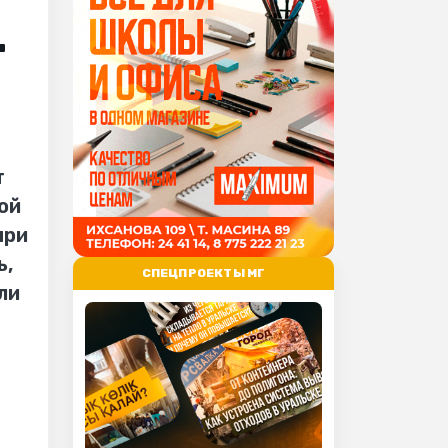
-
т
ой
при
ь,
СПЕЦПРОЕКТЫ МГ
ли