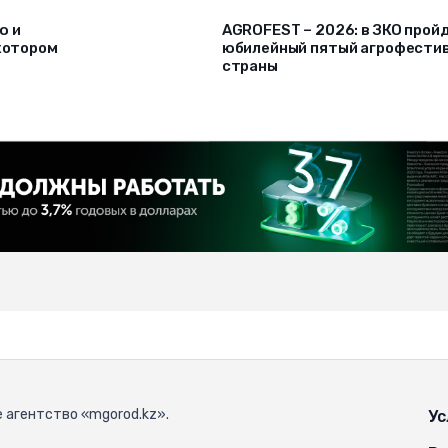
ю и
AGROFEST – 2026: в ЗКО прой
 котором
юбилейный пятый агрофести
страны
 агентство «mgorod.kz».
Ус