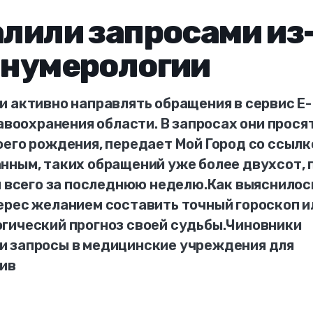
алили запросами из
к нумерологии
и активно направлять обращения в сервис E-
равоохранения области. В запросах они прося
оего рождения, передает Мой Город со ссылк
нным, таких обращений уже более двухсот, 
и всего за последнюю неделю.Как выяснилос
ерес желанием составить точный гороскоп и
гический прогноз своей судьбы.Чиновники
и запросы в медицинские учреждения для
рив