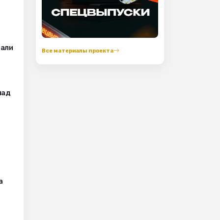
з
вали
Все материалы проекта
пад
а