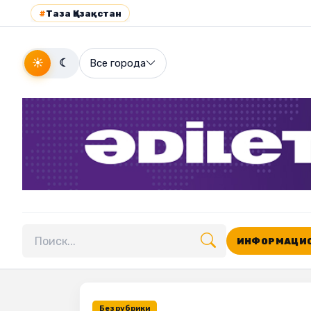
#
Таза Қазақстан
☀
☾
Все города
ИНФОРМАЦИО
Поиск по сайту
Без рубрики