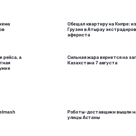
схема
Обещал квартиру на Кипре: и
ов
Грузии в Атырау экстрадиро
афериста
 рейса, а
Сильная жара вернется на за
ртная
Казахстана 7 августа
сумке
selmash
Роботы-доставщики вышли н
улицы Астаны