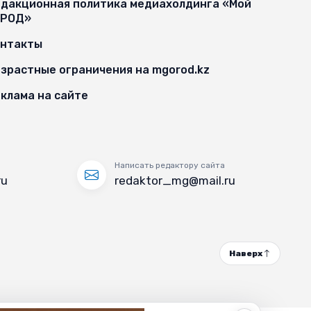
дакционная политика медиахолдинга «Мой
ОРОД»
онтакты
зрастные ограничения на mgorod.kz
клама на сайте
Написать редактору сайта
ru
redaktor_mg@mail.ru
Наверх