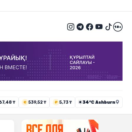
18+
67,48 ₸
539,52 ₸
5,73 ₸
34°C Ashburn
€
₽