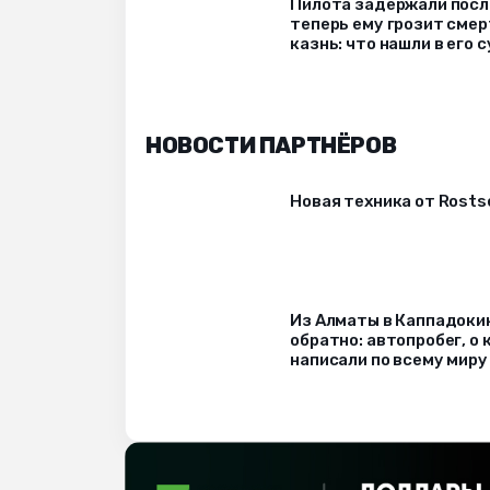
Пилота задержали после
теперь ему грозит сме
казнь: что нашли в его 
НОВОСТИ ПАРТНЁРОВ
Новая техника от Rost
Из Алматы в Каппадоки
обратно: автопробег, о
написали по всему миру