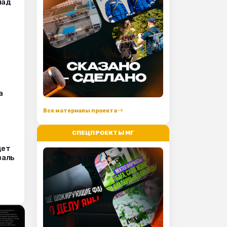
пад
а
Все материалы проекта
СПЕЦПРОЕКТЫ МГ
дет
валь