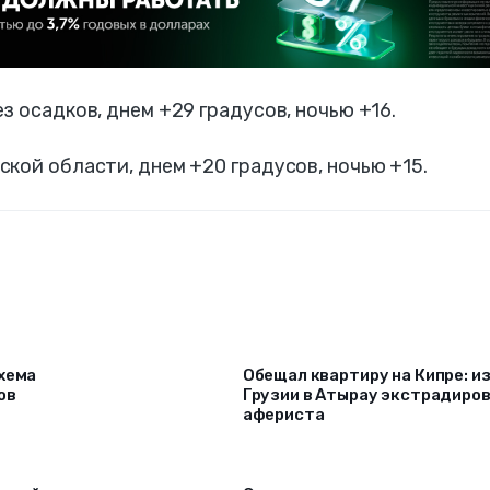
з осадков, днем +29 градусов, ночью +16.
кой области, днем +20 градусов, ночью +15.
схема
Обещал квартиру на Кипре: и
ов
Грузии в Атырау экстрадиро
афериста