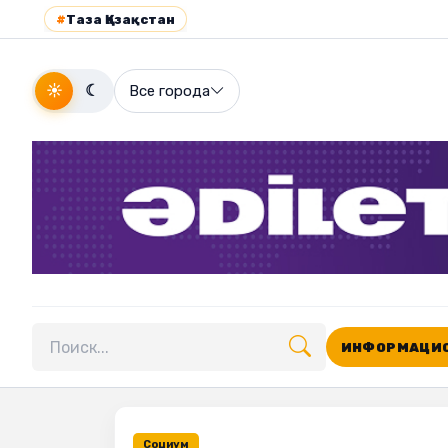
#
Таза Қазақстан
☀
☾
Все города
ИНФОРМАЦИО
Поиск по сайту
Социум