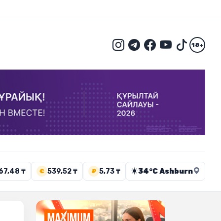
18+
67,48 ₸
539,52 ₸
5,73 ₸
34°C Ashburn
€
₽