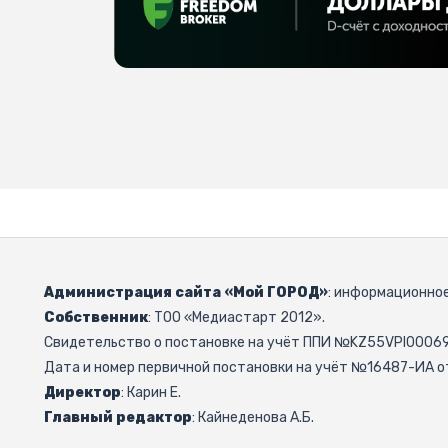
Администрация сайта «Мой ГОРОД»
: информационное
Собственник
: ТОО «Медиастарт 2012».
Свидетельство о постановке на учёт ППИ №KZ55VPI000692
Дата и номер первичной постановки на учёт №16487-ИА от
Директор
: Карин Е.
Главный редактор
: Кайнеденова А.Б.