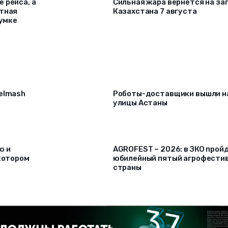
 рейса, а
Сильная жара вернется на за
ртная
Казахстана 7 августа
сумке
selmash
Роботы-доставщики вышли н
улицы Астаны
ю и
AGROFEST – 2026: в ЗКО прой
 котором
юбилейный пятый агрофести
страны