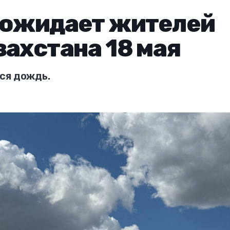
 ожидает жителей
захстана 18 мая
ся дождь.