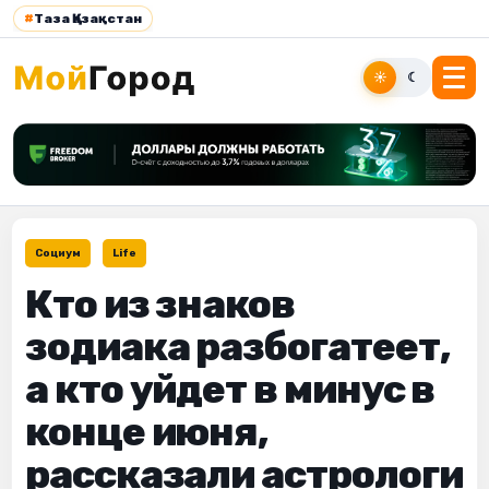
#
Таза Қазақстан
☀
☾
Социум
Life
Кто из знаков
зодиака разбогатеет,
а кто уйдет в минус в
конце июня,
рассказали астрологи