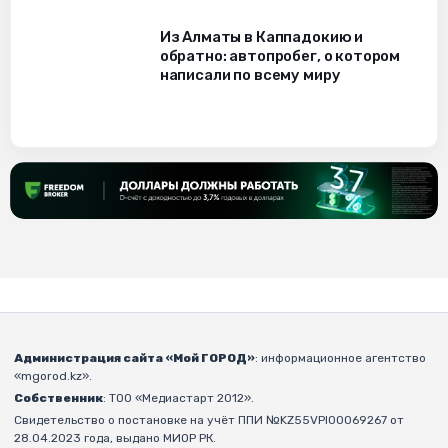
Из Алматы в Каппадокию и
обратно: автопробег, о котором
написали по всему миру
Администрация сайта «Мой ГОРОД»
: информационное агентство
«mgorod.kz».
Собственник
: ТОО «Медиастарт 2012».
Свидетельство о постановке на учёт ППИ №KZ55VPI00069267 от
28.04.2023 года, выдано МИОР РК.