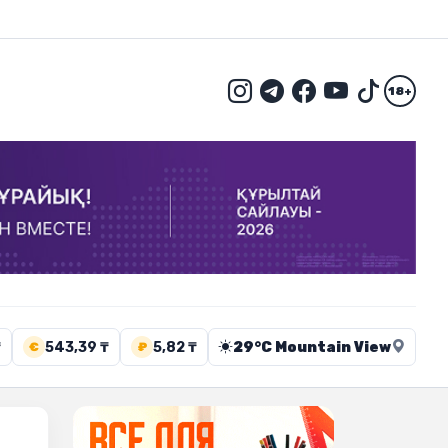
18+
₸
543,39 ₸
5,82 ₸
29°C Mountain View
€
₽