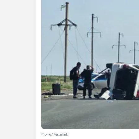
Фото:”Ақжайық”