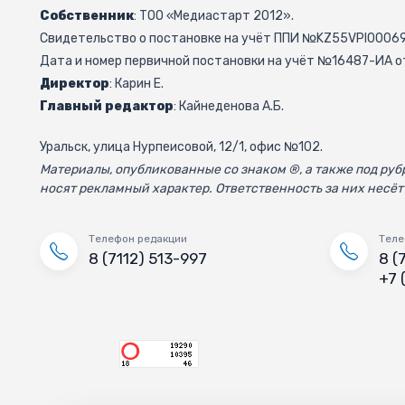
Собственник
: ТОО «Медиастарт 2012».
Свидетельство о постановке на учёт ППИ №KZ55VPI000692
Дата и номер первичной постановки на учёт №16487-ИА от
Директор
: Карин Е.
Главный редактор
: Кайнеденова А.Б.
Уральск, улица Нурпеисовой, 12/1, офис №102.
Материалы, опубликованные со знаком ®, а также под р
носят рекламный характер. Ответственность за них несёт
Телефон редакции
Теле
8 (7112) 513-997
8 (
+7 