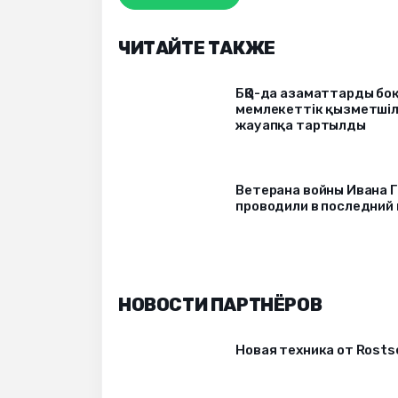
ЧИТАЙТЕ ТАКЖЕ
БҚО-да азаматтарды бо
мемлекеттік қызметші
жауапқа тартылды
Ветерана войны Ивана 
проводили в последний
НОВОСТИ ПАРТНЁРОВ
Новая техника от Rost