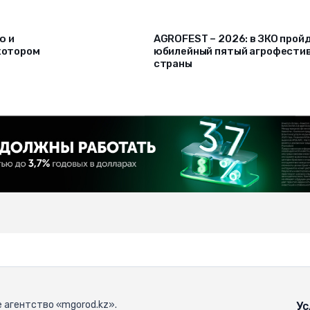
ю и
AGROFEST – 2026: в ЗКО прой
 котором
юбилейный пятый агрофести
страны
 агентство «mgorod.kz».
Ус