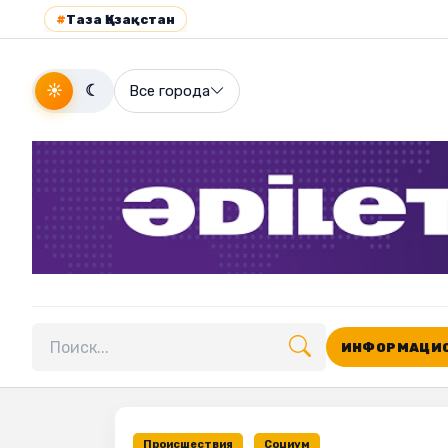
#
Таза Қазақстан
☀
☾
Все города
ИНФОРМАЦИО
Поиск по сайту
Происшествия
Социум