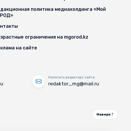
дакционная политика медиахолдинга «Мой
ОРОД»
онтакты
зрастные ограничения на mgorod.kz
клама на сайте
Написать редактору сайта
ru
redaktor_mg@mail.ru
Наверх