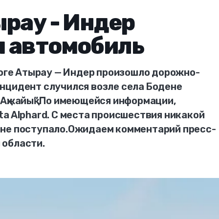
ырау - Индер
я автомобиль
роге Атырау — Индер произошло дорожно-
нцидент случился возле села Бодене
“Ақжайық”.По имеющейся информации,
a Alphard. С места происшествия никакой
 не поступало.Ожидаем комментарий пресс-
 области.