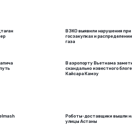
қтаған
В ЗКО выявили нарушения при
лер
госзакупках и распределении
газа
Гапича
В аэропорту Вьетнама замет
 путь
скандально известного блог
Кайсара Камзу
selmash
Роботы-доставщики вышли н
улицы Астаны