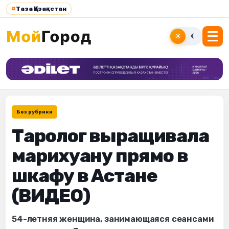
#
Таза Қазақстан
☀
☾
Без рубрики
Таролог выращивала
марихуану прямо в
шкафу в Астане
(ВИДЕО)
54-летняя женщина, занимающаяся сеансами