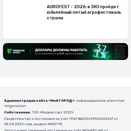
AGROFEST – 2026: в ЗКО пройдет
юбилейный пятый агрофестиваль
страны
Администрация сайта «Мой ГОРОД»
: информационное агентство
«mgorod.kz».
Собственник
: ТОО «Медиастарт 2012».
Свидетельство о постановке на учёт ППИ №KZ55VPI00069267 от
28.04.2023 года, выдано МИОР РК.
Дата и номер первичной постановки на учёт №16487-ИА от