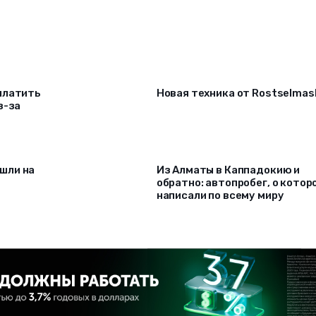
платить
Новая техника от Rostselmas
з-за
шли на
Из Алматы в Каппадокию и
обратно: автопробег, о котор
написали по всему миру