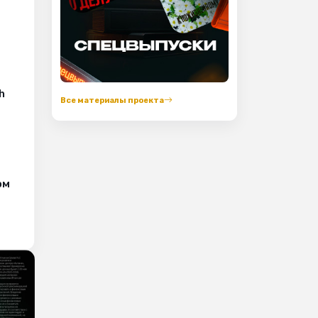
h
Все материалы проекта
ом