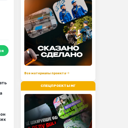
ся
Все материалы проекта
ать
СПЕЦПРОЕКТЫ МГ
а
кон
сех