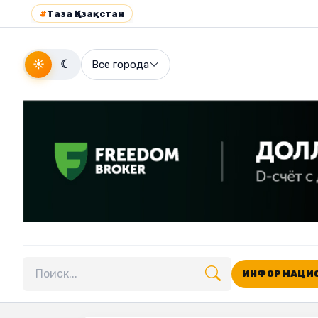
#
Таза Қазақстан
☀
☾
Все города
ИНФОРМАЦИО
Поиск по сайту