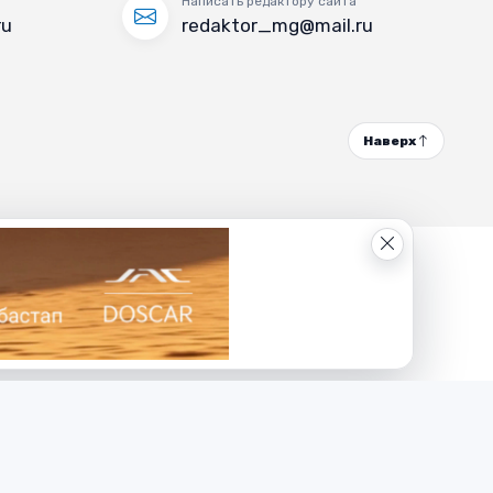
Написать редактору сайта
ru
redaktor_mg@mail.ru
Наверх