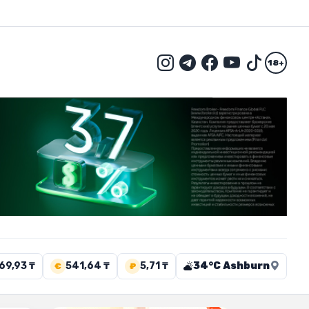
18+
69,93 ₸
541,64 ₸
5,71 ₸
34°C Ashburn
€
₽