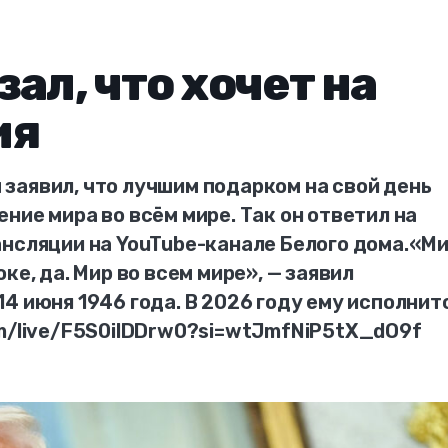
ал, что хочет на
ия
заявил, что лучшим подарком на свой день
ние мира во всём мире. Так он ответил на
ансляции на YouTube-канале Белого дома.«М
ке, да. Мир во всем мире», — заявил
4 июня 1946 года. В 2026 году ему исполнит
om/live/F5S0ilDDrw0?si=wtJmfNiP5tX_dO9f