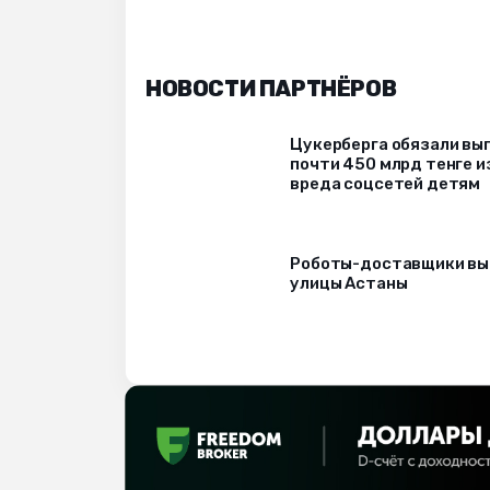
НОВОСТИ ПАРТНЁРОВ
Цукерберга обязали вы
почти 450 млрд тенге и
вреда соцсетей детям
Роботы-доставщики вы
улицы Астаны