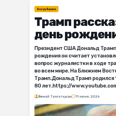
Без рубрики
Трамп рассказ
день рожден
Президент США Дональд Трамп 
рождения он считает установле
вопрос журналистки в ходе тр
во всем мире. На Ближнем Восто
Трамп.Дональд Трамп родился 1
80 лет.https://www.youtube.c
Әсемай Талғатқызы
11 июня, 2026