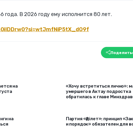
 года. В 2026 году ему исполнится 80 лет.
5S0ilDDrw0?si=wtJmfNiP5tX_dO9f
Поделить
ется на
«Хочу встретиться лично»: м
густа
умершего в Актау подростка
обратилась к главе Минздрав
нги на
Партия «Әділет»: принцип «За
ться
и порядок» обязателен для в