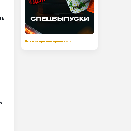
ть
Все материалы проекта
h