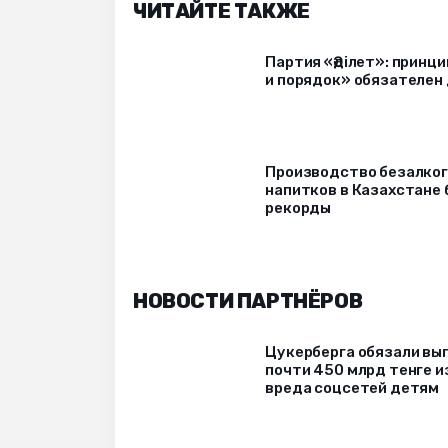
ЧИТАЙТЕ ТАКЖЕ
Партия «Әділет»: принци
и порядок» обязателен 
Производство безалко
напитков в Казахстане 
рекорды
НОВОСТИ ПАРТНЁРОВ
Цукерберга обязали вы
почти 450 млрд тенге и
вреда соцсетей детям