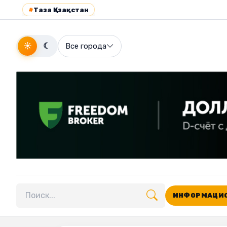
#
Таза Қазақстан
☀
☾
Все города
ИНФОРМАЦИО
Поиск по сайту