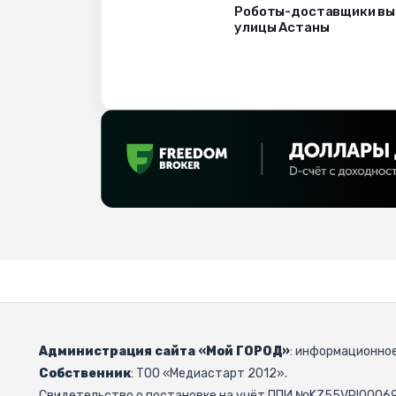
Роботы-доставщики вы
улицы Астаны
Администрация сайта «Мой ГОРОД»
: информационное
Собственник
: ТОО «Медиастарт 2012».
Свидетельство о постановке на учёт ППИ №KZ55VPI000692