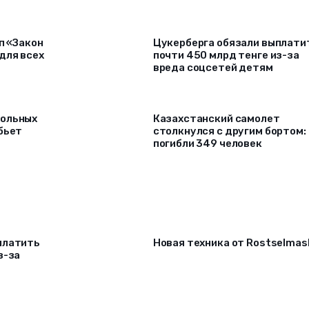
п «Закон
Цукерберга обязали выплати
для всех
почти 450 млрд тенге из-за
вреда соцсетей детям
гольных
Казахстанский самолет
бьет
столкнулся с другим бортом:
погибли 349 человек
платить
Новая техника от Rostselmas
з-за