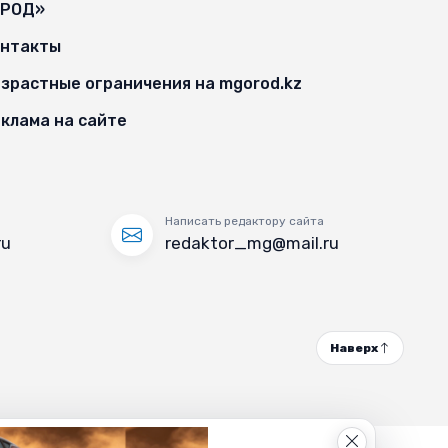
ОРОД»
онтакты
зрастные ограничения на mgorod.kz
клама на сайте
Написать редактору сайта
ru
redaktor_mg@mail.ru
Наверх