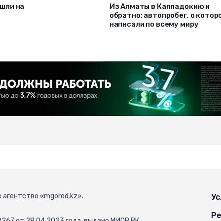
шли на
Из Алматы в Каппадокию и
обратно: автопробег, о котор
написали по всему миру
 агентство «mgorod.kz».
Ус
Ре
67 от 28.04.2023 года, выдано МИОР РК.