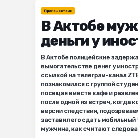
Происшествия
В Актобе му
деньги у ино
В Актобе полицейские задержа
вымогательстве денег у иност
ссылкой на телеграм-канал ZT
познакомился с группой студен
посещая вместе кафе и развле
после одной из встреч, когда к
версии следствия, подозревае
заставил его сдать мобильный
мужчина, как считают следова