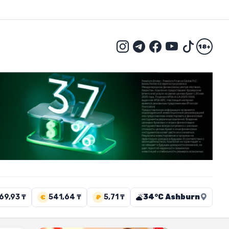
18+
69,93 ₸
541,64 ₸
5,71 ₸
34°C Ashburn
€
₽