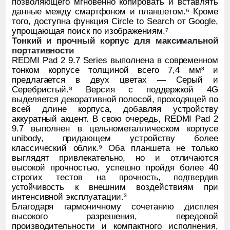
позволяющего мгновенно копировать и вставлять
данные между смартфоном и планшетом.⁶ Кроме
того, доступна функция Circle to Search от Google,
упрощающая поиск по изображениям.⁷
Тонкий и прочный корпус для максимальной
портативности
REDMI Pad 2 9.7 Series выполнена в современном
тонком корпусе толщиной всего 7,4 мм³ и
предлагается в двух цветах — Серый и
Серебристый.⁸ Версия с поддержкой 4G
выделяется декоративной полосой, проходящей по
всей длине корпуса, добавляя устройству
аккуратный акцент. В свою очередь, REDMI Pad 2
9.7 выполнен в цельнометаллическом корпусе
unibody, придающем устройству более
классический облик.⁹ Оба планшета не только
выглядят привлекательно, но и отличаются
высокой прочностью, успешно пройдя более 40
строгих тестов на
прочность, подтвердив
ивость к внешним воздействиям при
устойч
интенсивной эксплуатации.³
Благодаря гармоничному сочетанию дисплея
высокого разрешения, передовой
производительности и компактного исполнения,