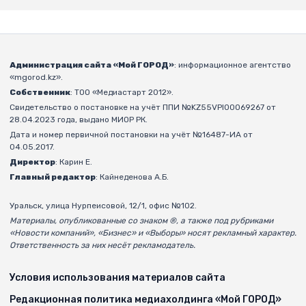
Администрация сайта «Мой ГОРОД»
: информационное агентство
«mgorod.kz».
Собственник
: ТОО «Медиастарт 2012».
Свидетельство о постановке на учёт ППИ №KZ55VPI00069267 от
28.04.2023 года, выдано МИОР РК.
Дата и номер первичной постановки на учёт №16487-ИА от
04.05.2017.
Директор
: Карин Е.
Главный редактор
: Кайнеденова А.Б.
Уральск, улица Нурпеисовой, 12/1, офис №102.
Материалы, опубликованные со знаком ®, а также под рубриками
«Новости компаний», «Бизнес» и «Выборы» носят рекламный характер.
Ответственность за них несёт рекламодатель.
Условия использования материалов сайта
Редакционная политика медиахолдинга «Мой ГОРОД»