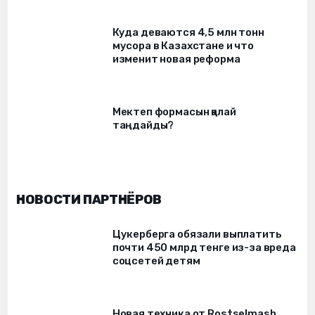
Куда деваются 4,5 млн тонн
мусора в Казахстане и что
изменит новая реформа
Мектеп формасын қалай
таңдайды?
НОВОСТИ ПАРТНЁРОВ
Цукерберга обязали выплатить
почти 450 млрд тенге из-за вреда
соцсетей детям
Новая техника от Rostselmash