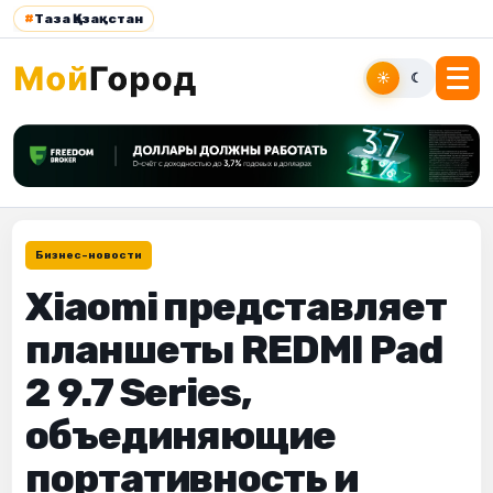
#
Таза Қазақстан
☀
☾
Бизнес-новости
Xiaomi представляет
планшеты REDMI Pad
2 9.7 Series,
объединяющие
портативность и