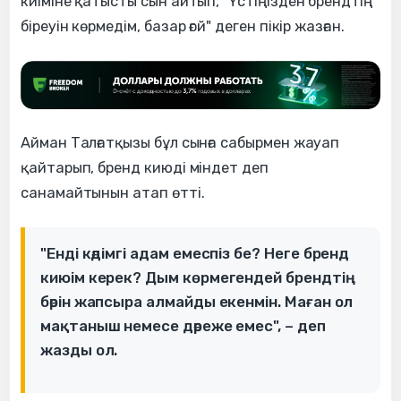
киіміне қатысты сын айтып, "Үстіңізден брендтің
біреуін көрмедім, базар ғой" деген пікір жазған.
Айман Талғатқызы бұл сынға сабырмен жауап
қайтарып, бренд киюді міндет деп
санамайтынын атап өтті.
"Енді кәдімгі адам емеспіз бе? Неге бренд
киюім керек? Дым көрмегендей брендтің
бәрін жапсыра алмайды екенмін. Маған ол
мақтаныш немесе дәреже емес", – деп
жазды ол.