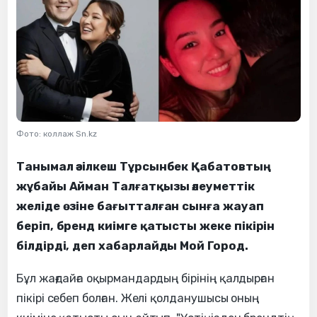
Фото: коллаж Sn.kz
Танымал әзілкеш Тұрсынбек Қабатовтың
жұбайы Айман Талғатқызы әлеуметтік
желіде өзіне бағытталған сынға жауап
беріп, бренд киімге қатысты жеке пікірін
білдірді, деп хабарлайды Мой Город.
Бұл жағдайға оқырмандардың бірінің қалдырған
пікірі себеп болған. Желі қолданушысы оның