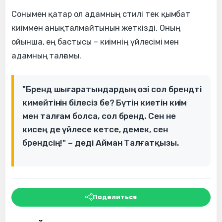
Сонымен қатар ол адамның стилі тек қымбат
киіммен анықталмайтынын жеткізді. Оның
ойынша, ең бастысы – киімнің үйлесімі мен
адамның талғамы.
"Бренд шығаратындардың өзі сол брендті
кимейтінін білесіз бе? Бүтін киетін киім
мен талғам болса, сол бренд. Сен не
кисең де үйлесе кетсе, демек, сен
брендсің!" – деді Айман Талғатқызы.
Поделиться