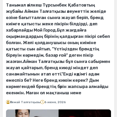
Танымал әзілкеш Тұрсынбек Қабатовтың
жұбайы Айман Талғатқызы әлеуметтік желіде
өзіне бағытталған сынға жауап беріп, бренд
киімге қатысты жеке пікірін білдірді, деп
хабарлайды Мой Город.Бұл жағдайға
оқырмандардың бірінің қалдырған пікірі себеп
болған. Желі қолданушысы оның киіміне
қатысты сын айтып, "Үстіңізден брендтің
біреуін көрмедім, базар ғой" деген пікір
жазған.Айман Талғатқызы бұл сынға сабырмен
жауап қайтарып, бренд киюді міндет деп
санамайтынын атап өтті."Енді кәдімгі адам
емеспіз бе? Неге бренд киюім керек? Дым
көрмегендей брендтің бәрін жапсыра алмайды
екенмін. Маған ол мақтаныш неме
Әсемай Талғатқызы
6 июня, 2026