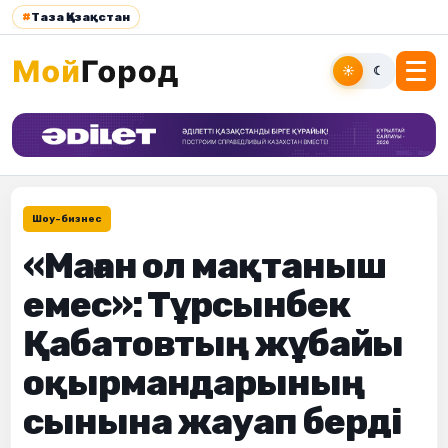
#
Таза Қазақстан
☀
☾
Шоу-бизнес
«Маған ол мақтаныш
емес»: Тұрсынбек
Қабатовтың жұбайы
оқырмандарының
сынына жауап берді