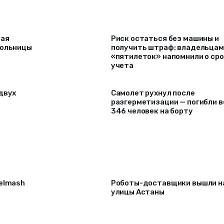
щая
Риск остаться без машины и
больницы
получить штраф: владельцам
«пятилеток» напомнили о ср
учета
двух
Самолет рухнул после
разгерметизации — погибли в
346 человек на борту
selmash
Роботы-доставщики вышли н
улицы Астаны