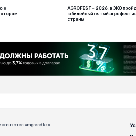
ю и
AGROFEST – 2026: в ЗКО прой
 котором
юбилейный пятый агрофести
страны
 агентство «mgorod.kz».
Ус