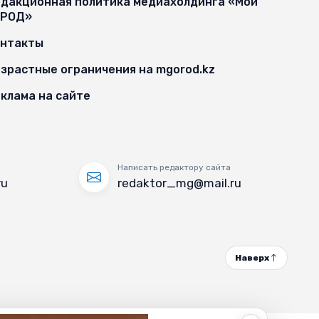
дакционная политика медиахолдинга «Мой
ОРОД»
онтакты
зрастные ограничения на mgorod.kz
клама на сайте
Написать редактору сайта
ru
redaktor_mg@mail.ru
Наверх