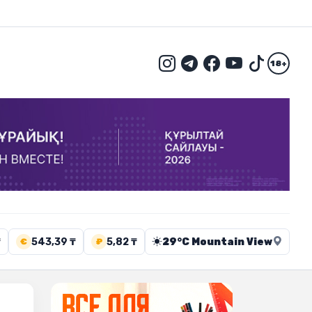
18+
₸
543,39 ₸
5,82 ₸
29°C Mountain View
€
₽