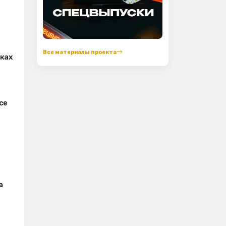
Все материалы проекта
оках
се
а