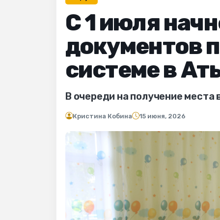
С 1 июля нач
документов п
системе в Ат
В очереди на получение места 
Кристина Кобина
15 июня, 2026