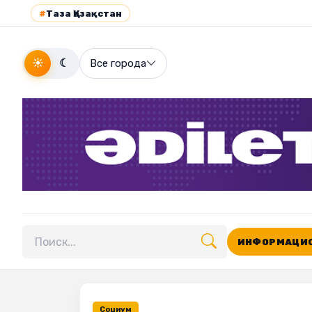
#
Таза Қазақстан
☀
☾
Все города
ИНФОРМАЦИО
Поиск по сайту
Социум