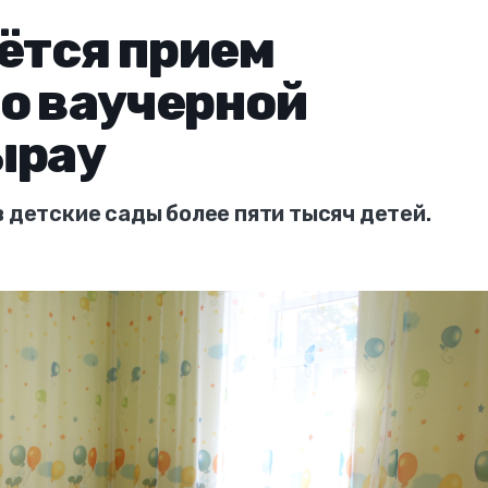
нётся прием
о ваучерной
ырау
в детские сады более пяти тысяч детей.