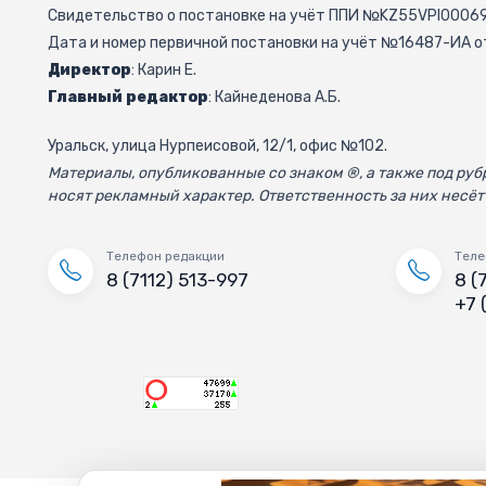
Свидетельство о постановке на учёт ППИ №KZ55VPI000692
Дата и номер первичной постановки на учёт №16487-ИА от
Директор
: Карин Е.
Главный редактор
: Кайнеденова А.Б.
Уральск, улица Нурпеисовой, 12/1, офис №102.
Материалы, опубликованные со знаком ®, а также под р
носят рекламный характер. Ответственность за них несёт
Телефон редакции
Теле
8 (7112) 513-997
8 (
+7 