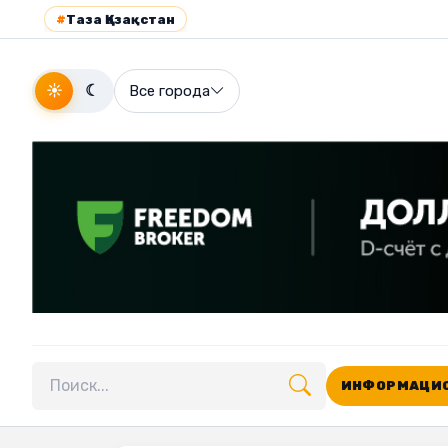
#
Таза Қазақстан
☀
☾
Все города
ИНФОРМАЦИО
Поиск по сайту