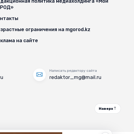
дакционная политика медиахолдинга «Мой
ОРОД»
онтакты
зрастные ограничения на mgorod.kz
клама на сайте
Написать редактору сайта
ru
redaktor_mg@mail.ru
Наверх