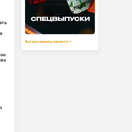
ать
а
Все материалы проекта
кон
сех
h