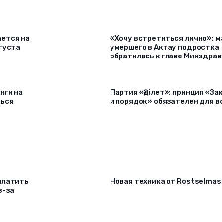
ется на
«Хочу встретиться лично»: м
густа
умершего в Актау подростка
обратилась к главе Минздрав
нги на
Партия «Әділет»: принцип «За
ться
и порядок» обязателен для в
платить
Новая техника от Rostselmas
з-за