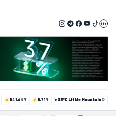
18+
541,64 ₸
5,71 ₸
33°C Little Mountain
€
₽