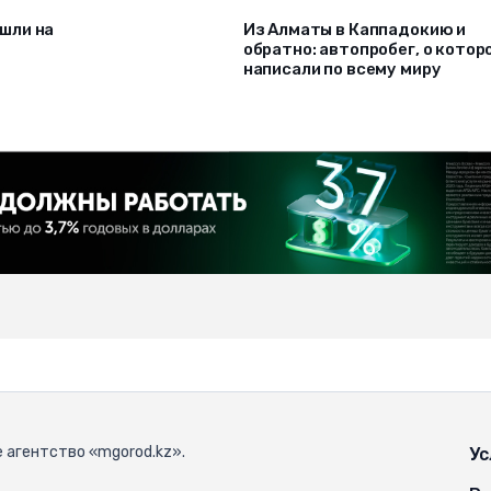
шли на
Из Алматы в Каппадокию и
обратно: автопробег, о котор
написали по всему миру
 агентство «mgorod.kz».
Ус