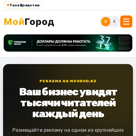
#
Таза Қазақстан
☀
☾
РЕКЛАМА НА MGOROD.KZ
Ваш бизнес увидят
тысячи читателей
каждый день
Размещайте рекламу на одном из крупнейших