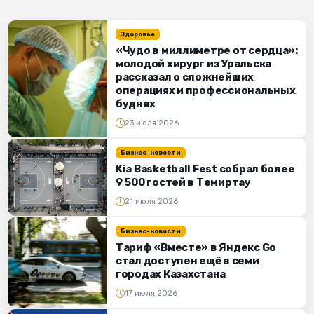
Здоровье
«Чудо в миллиметре от сердца»:
молодой хирург из Уральска
рассказал о сложнейших
операциях и профессиональных
буднях
23 июля 2026
Бизнес-новости
Kia Basketball Fest собрал более
9 500 гостей в Темиртау
21 июля 2026
Бизнес-новости
Тариф «Вместе» в Яндекс Go
стал доступен ещё в семи
городах Казахстана
17 июля 2026