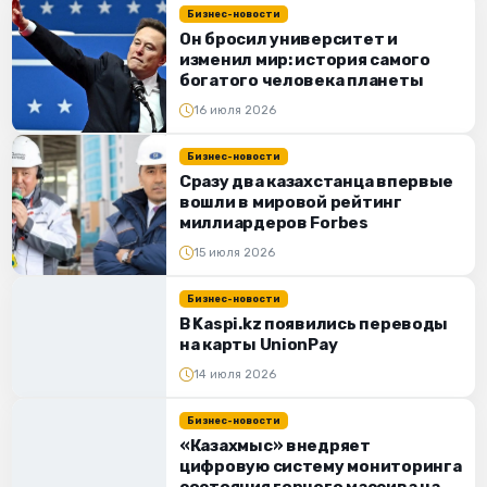
Бизнес-новости
Он бросил университет и
изменил мир: история самого
богатого человека планеты
16 июля 2026
Бизнес-новости
Сразу два казахстанца впервые
вошли в мировой рейтинг
миллиардеров Forbes
15 июля 2026
Бизнес-новости
В Kaspi.kz появились переводы
на карты UnionPay
14 июля 2026
Бизнес-новости
«Казахмыс» внедряет
цифровую систему мониторинга
состояния горного массива на