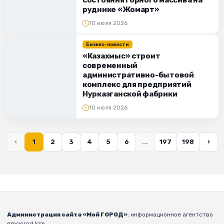
руднике «Жомарт»
10 июля 2026
Бизнес-новости
«Казахмыс» строит
современный
административно-бытовой
комплекс для предприятий
Нурказганской фабрики
10 июля 2026
‹
1
2
3
4
5
6
...
197
198
›
Администрация сайта «Мой ГОРОД»
: информационное агентство
«mgorod.kz».