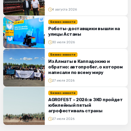
4 августа 2026
Бизнес-новости
Роботы-доставщики вышли на
улицы Астаны
30 июля 2026
Бизнес-новости
Из Алматы в Каппадокию и
обратно: автопробег, о котором
написали по всему миру
27 июля 2026
Бизнес-новости
AGROFEST – 2026: в ЗКО пройдет
юбилейный пятый
агрофестиваль страны
27 июля 2026