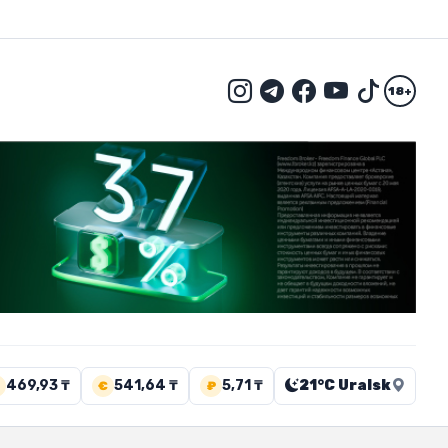
18+
469,93 ₸
541,64 ₸
5,71 ₸
21°C Uralsk
€
₽