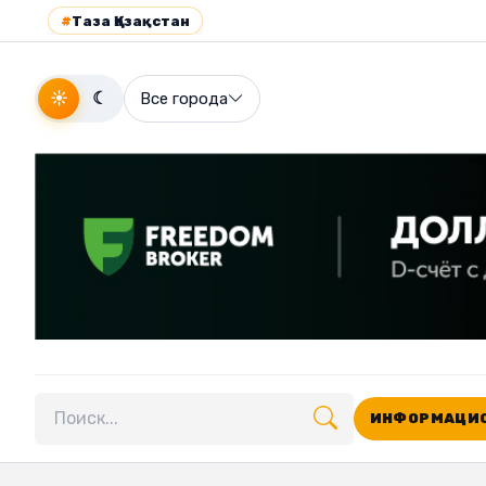
#
Таза Қазақстан
☀
☾
Все города
ИНФОРМАЦИО
Поиск по сайту