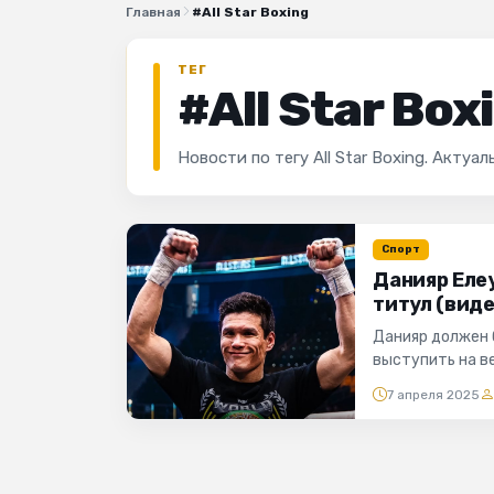
Главная
#All Star Boxing
ТЕГ
#All Star Box
Новости по тегу All Star Boxing. Акту
Спорт
Данияр Елеу
титул (виде
Данияр должен б
выступить на веч
7 апреля 2025