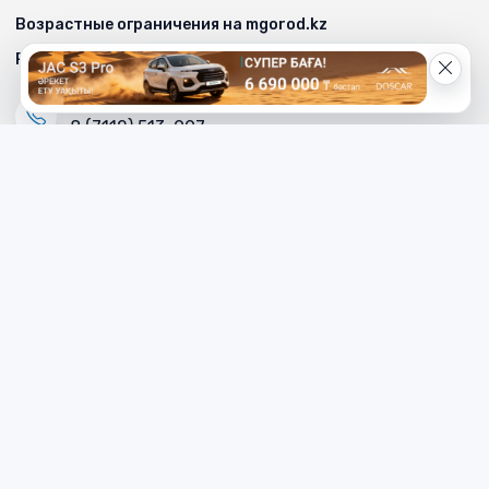
Возрастные ограничения на mgorod.kz
Реклама на сайте
Телефон редакции
8 (7112) 513-997
Телефон рекламной службы
8 (7112) 513-998
+7 (777) 478-00-04
Электронный адрес «МГ»
mg_500678@mail.ru
Написать редактору сайта
redaktor_mg@mail.ru