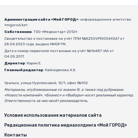
Администрация сайта «Мой ГОРОД»
: информационное агентство
«mgorod.kz».
Собственник
: ТОО «Медиастарт 2012».
Свидетельство о постановке на учёт ППИ №KZ55VPI00069267 от
28.04.2023 года, выдано МИОР РК.
Дата и номер первичной постановки на учёт №16487-ИА от
04.05.2017.
Директор
: Карин Е.
Главный редактор
: Кайнеденова А.Б.
Уральск, улица Нурпеисовой, 12/1, офис №102.
Материалы, опубликованные со знаком ®, а также под рубриками
«Новости компаний», «Бизнес» и «Выборы» носят рекламный характер.
Ответственность за них несёт рекламодатель.
Условия использования материалов сайта
Редакционная политика медиахолдинга «Мой ГОРОД»
Контакты