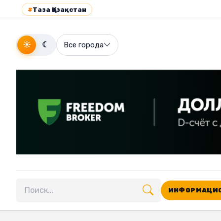
#
Таза Қазақстан
☀
☾
Все города
ИНФОРМАЦИО
Поиск по сайту