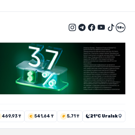
18+
469,93 ₸
541,64 ₸
5,71 ₸
21°C Uralsk
€
₽