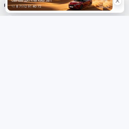
Реклама на сайте
Телефон редакции
8 (7112) 513-997
Телефон рекламной службы
8 (7112) 513-998
+7 (777) 478-00-04
Электронный адрес «МГ»
mg_500678@mail.ru
Написать редактору сайта
redaktor_mg@mail.ru
Наверх