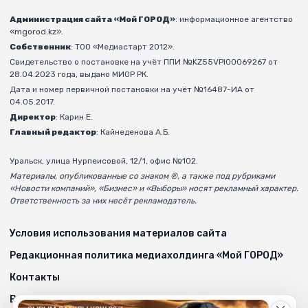
Администрация сайта «Мой ГОРОД»
: информационное агентство
«mgorod.kz».
Собственник
: ТОО «Медиастарт 2012».
Свидетельство о постановке на учёт ППИ №KZ55VPI00069267 от
28.04.2023 года, выдано МИОР РК.
Дата и номер первичной постановки на учёт №16487-ИА от
04.05.2017.
Директор
: Карин Е.
Главный редактор
: Кайнеденова А.Б.
Уральск, улица Нурпеисовой, 12/1, офис №102.
Материалы, опубликованные со знаком ®, а также под рубриками
«Новости компаний», «Бизнес» и «Выборы» носят рекламный характер.
Ответственность за них несёт рекламодатель.
Условия использования материалов сайта
Редакционная политика медиахолдинга «Мой ГОРОД»
Контакты
Возрастные ограничения на mgorod.kz