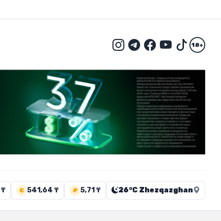
18+
 ₸
541,64 ₸
5,71 ₸
26°C Zhezqazghan
€
₽