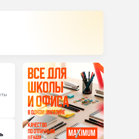
леты
ль