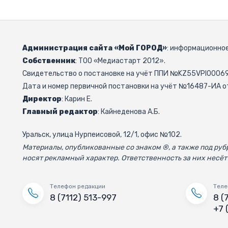
Администрация сайта «Мой ГОРОД»
: информационное
Собственник
: ТОО «Медиастарт 2012».
Свидетельство о постановке на учёт ППИ №KZ55VPI000692
Дата и номер первичной постановки на учёт №16487-ИА от
Директор
: Карин Е.
Главный редактор
: Кайнеденова А.Б.
Уральск, улица Нурпеисовой, 12/1, офис №102.
Материалы, опубликованные со знаком ®, а также под р
носят рекламный характер. Ответственность за них несёт
Телефон редакции
Теле
8 (7112) 513-997
8 (
+7 