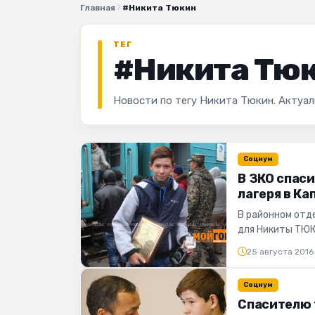
Главная
#Никита Тюкин
ТЕГ
#Никита Тю
Новости по тегу Никита Тюкин. Актуа
Социум
В ЗКО спаси
лагеря в Ка
В районном отд
для Никиты ТЮК
корреспондент п
25 августа 2016
Социум
Спасителю 