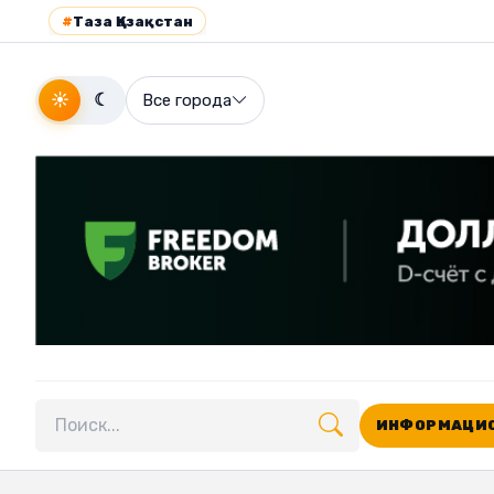
#
Таза Қазақстан
☀
☾
Все города
ИНФОРМАЦИО
Поиск по сайту