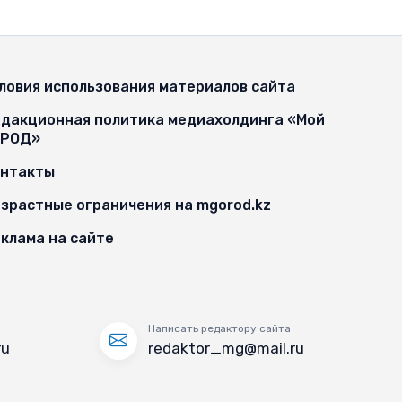
ловия использования материалов сайта
дакционная политика медиахолдинга «Мой
ОРОД»
онтакты
зрастные ограничения на mgorod.kz
клама на сайте
Написать редактору сайта
ru
redaktor_mg@mail.ru