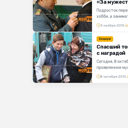
«За мужест
Подросток пере
хобби, а занима
Назарбаев ин...
3 ноября 2015
Социум
Спасший то
с наградой
Сегодня, 8 октя
проявленное му
портала "Мой ГОР
8 октября 2015