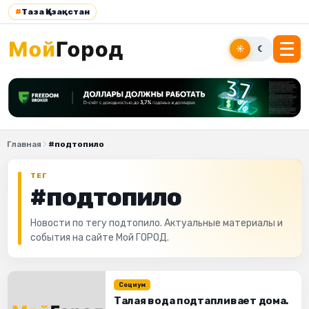
#
Таза Қазақстан
☀
☾
Главная
#подтопило
ТЕГ
#подтопило
Новости по тегу подтопило. Актуальные материалы и
события на сайте Мой ГОРОД.
Социум
Талая вода подтапливает дома.