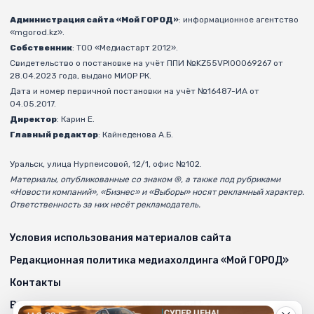
Администрация сайта «Мой ГОРОД»
: информационное агентство
«mgorod.kz».
Собственник
: ТОО «Медиастарт 2012».
Свидетельство о постановке на учёт ППИ №KZ55VPI00069267 от
28.04.2023 года, выдано МИОР РК.
Дата и номер первичной постановки на учёт №16487-ИА от
04.05.2017.
Директор
: Карин Е.
Главный редактор
: Кайнеденова А.Б.
Уральск, улица Нурпеисовой, 12/1, офис №102.
Материалы, опубликованные со знаком ®, а также под рубриками
«Новости компаний», «Бизнес» и «Выборы» носят рекламный характер.
Ответственность за них несёт рекламодатель.
Условия использования материалов сайта
Редакционная политика медиахолдинга «Мой ГОРОД»
Контакты
Возрастные ограничения на mgorod.kz