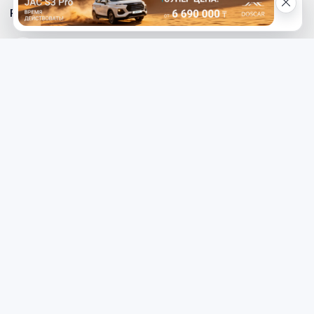
Реклама на сайте
Телефон редакции
8 (7112) 513-997
Телефон рекламной службы
8 (7112) 513-998
+7 (777) 478-00-04
Электронный адрес «МГ»
mg_500678@mail.ru
Написать редактору сайта
redaktor_mg@mail.ru
Наверх