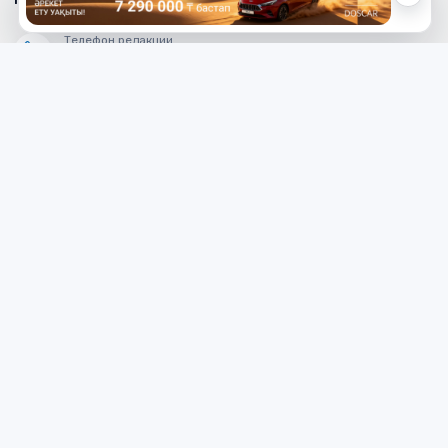
Телефон редакции
8 (7112) 513-997
Телефон рекламной службы
8 (7112) 513-998
+7 (777) 478-00-04
Электронный адрес «МГ»
mg_500678@mail.ru
Написать редактору сайта
redaktor_mg@mail.ru
Наверх