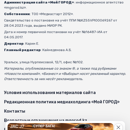
Администрация сайта «Мой ГОРОД»
: информационное агентство
«mgorod.kz».
Собственник
: ТОО «Медиастарт 2012».
Свидетельство о постановке на учёт ППИ №KZ55VPI00069267 от
28.04.2023 года, выдано МИОР РК.
Дата и номер первичной постановки на учёт №16487-ИА от
04.05.2017.
Директор
: Карин Е.
Главный редактор
: Кайнеденова А.Б.
Уральск, улица Нурпеисовой, 12/1, офис №102.
Материалы, опубликованные со знаком ®, а также под рубриками
«Новости компаний», «Бизнес» и «Выборы» носят рекламный характер.
Ответственность за них несёт рекламодатель.
Условия использования материалов сайта
Редакционная политика медиахолдинга «Мой ГОРОД»
Контакты
Возрастные ограничения на mgorod.kz
Реклама на сайте