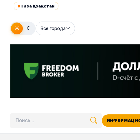
#
Таза Қазақстан
☀
☾
Все города
ИНФОРМАЦИО
Поиск по сайту