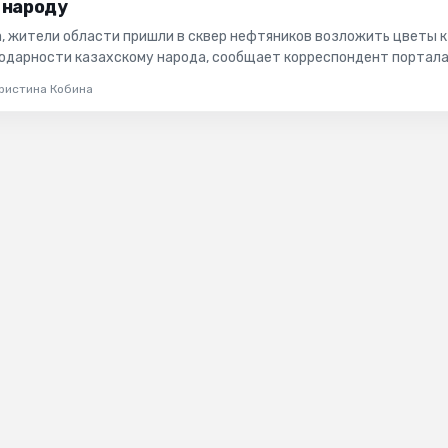
 народу
та, жители области пришли в сквер нефтяников возложить цветы к
одарности казахскому народа, сообщает корреспондент портал
ржес...
ристина Кобина