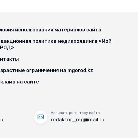
ловия использования материалов сайта
дакционная политика медиахолдинга «Мой
ОРОД»
онтакты
зрастные ограничения на mgorod.kz
клама на сайте
Написать редактору сайта
ru
redaktor_mg@mail.ru