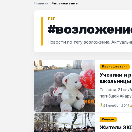
Главная
#возложение
ТЕГ
#возложени
Новости по тегу возложение. Актуальн
Происшествия
Ученики и 
школьницы 
Сегодня, 21 ноя
погибшей Айару 
соболезнование 
21 ноября 2019
Социум
Жители ЗКО