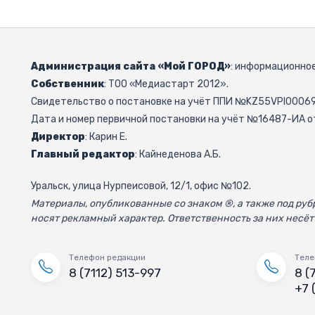
Администрация сайта «Мой ГОРОД»
: информационное
Собственник
: ТОО «Медиастарт 2012».
Свидетельство о постановке на учёт ППИ №KZ55VPI000692
Дата и номер первичной постановки на учёт №16487-ИА от
Директор
: Карин Е.
Главный редактор
: Кайнеденова А.Б.
Уральск, улица Нурпеисовой, 12/1, офис №102.
Материалы, опубликованные со знаком ®, а также под р
носят рекламный характер. Ответственность за них несёт
Телефон редакции
Теле
8 (7112) 513-997
8 (
+7 