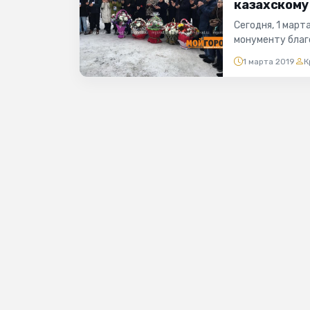
казахскому
Сегодня, 1 мар
монументу благ
«Мой ГОРОД». То
1 марта 2019
К