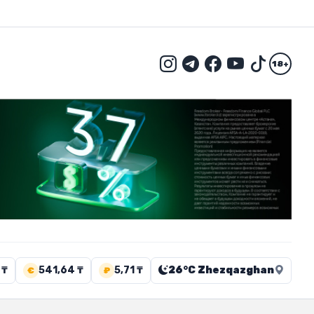
18+
 ₸
541,64 ₸
5,71 ₸
26°C Zhezqazghan
€
₽