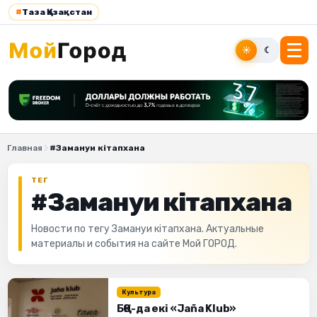
#
Таза Қазақстан
☀
☾
Главная
#Замануи кітапхана
ТЕГ
#Замануи кітапхана
Новости по тегу Замануи кітапхана. Актуальные
материалы и события на сайте Мой ГОРОД.
Культура
БҚО-да екі «Jaña Klub»