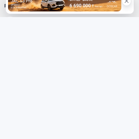
Реклама на сайте
Телефон редакции
8 (7112) 513-997
Телефон рекламной службы
8 (7112) 513-998
+7 (777) 478-00-04
Электронный адрес «МГ»
mg_500678@mail.ru
Написать редактору сайта
redaktor_mg@mail.ru
Наверх