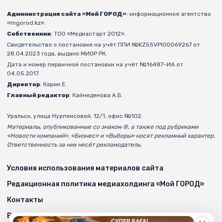
Администрация сайта «Мой ГОРОД»
: информационное агентство
«mgorod.kz».
Собственник
: ТОО «Медиастарт 2012».
Свидетельство о постановке на учёт ППИ №KZ55VPI00069267 от
28.04.2023 года, выдано МИОР РК.
Дата и номер первичной постановки на учёт №16487-ИА от
04.05.2017.
Директор
: Карин Е.
Главный редактор
: Кайнеденова А.Б.
Уральск, улица Нурпеисовой, 12/1, офис №102.
Материалы, опубликованные со знаком ®, а также под рубриками
«Новости компаний», «Бизнес» и «Выборы» носят рекламный характер.
Ответственность за них несёт рекламодатель.
Условия использования материалов сайта
Редакционная политика медиахолдинга «Мой ГОРОД»
Контакты
Возрастные ограничения на mgorod.kz