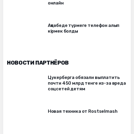
онлайн
Ақтөбеде түрмеге телефон алып
кірмек болды
НОВОСТИ ПАРТНЁРОВ
Цукерберга обязали выплатить
почти 450 млрд тенге из-за вреда
соцсетей детям
Новая техника от Rostselmash