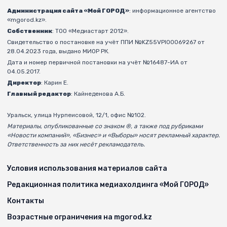
Администрация сайта «Мой ГОРОД»
: информационное агентство
«mgorod.kz».
Собственник
: ТОО «Медиастарт 2012».
Свидетельство о постановке на учёт ППИ №KZ55VPI00069267 от
28.04.2023 года, выдано МИОР РК.
Дата и номер первичной постановки на учёт №16487-ИА от
04.05.2017.
Директор
: Карин Е.
Главный редактор
: Кайнеденова А.Б.
Уральск, улица Нурпеисовой, 12/1, офис №102.
Материалы, опубликованные со знаком ®, а также под рубриками
«Новости компаний», «Бизнес» и «Выборы» носят рекламный характер.
Ответственность за них несёт рекламодатель.
Условия использования материалов сайта
Редакционная политика медиахолдинга «Мой ГОРОД»
Контакты
Возрастные ограничения на mgorod.kz