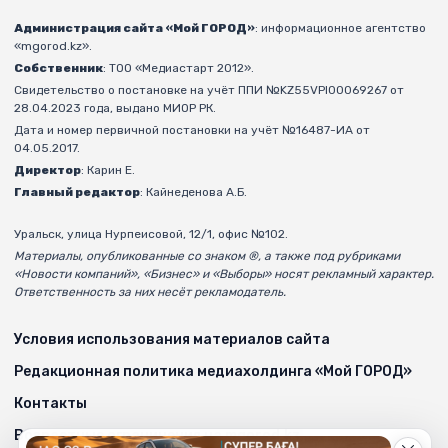
Администрация сайта «Мой ГОРОД»
: информационное агентство
«mgorod.kz».
Собственник
: ТОО «Медиастарт 2012».
Свидетельство о постановке на учёт ППИ №KZ55VPI00069267 от
28.04.2023 года, выдано МИОР РК.
Дата и номер первичной постановки на учёт №16487-ИА от
04.05.2017.
Директор
: Карин Е.
Главный редактор
: Кайнеденова А.Б.
Уральск, улица Нурпеисовой, 12/1, офис №102.
Материалы, опубликованные со знаком ®, а также под рубриками
«Новости компаний», «Бизнес» и «Выборы» носят рекламный характер.
Ответственность за них несёт рекламодатель.
Условия использования материалов сайта
Редакционная политика медиахолдинга «Мой ГОРОД»
Контакты
Возрастные ограничения на mgorod.kz