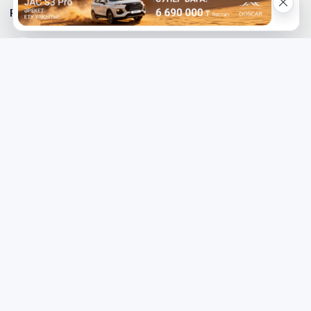
Реклама на сайте
Телефон редакции
8 (7112) 513-997
Телефон рекламной службы
8 (7112) 513-998
+7 (777) 478-00-04
Электронный адрес «МГ»
mg_500678@mail.ru
Написать редактору сайта
redaktor_mg@mail.ru
Наверх