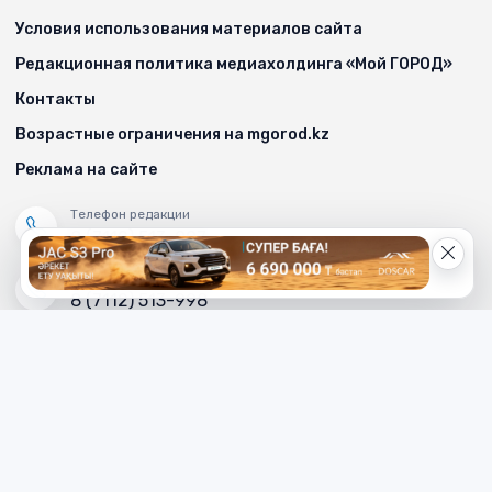
Условия использования материалов сайта
Редакционная политика медиахолдинга «Мой ГОРОД»
Контакты
Возрастные ограничения на mgorod.kz
Реклама на сайте
Телефон редакции
8 (7112) 513-997
Телефон рекламной службы
8 (7112) 513-998
+7 (777) 478-00-04
Электронный адрес «МГ»
mg_500678@mail.ru
Написать редактору сайта
redaktor_mg@mail.ru