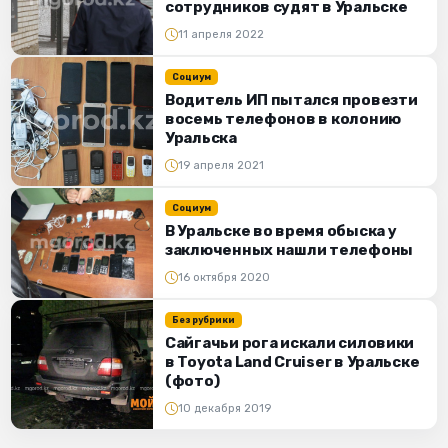
сотрудников судят в Уральске
11 апреля 2022
Социум
Водитель ИП пытался провезти
восемь телефонов в колонию
Уральска
19 апреля 2021
Социум
В Уральске во время обыска у
заключенных нашли телефоны
16 октября 2020
Без рубрики
Сайгачьи рога искали силовики
в Toyota Land Cruiser в Уральске
(фото)
10 декабря 2019