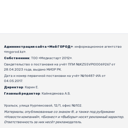
Администрация сайта «Мой ГОРОД»
: информационное агентство
«mgorod.kz».
Собственник
: ТОО «Медиастарт 2012».
Свидетельство о постановке на учёт ППИ №KZ55VPI00069267 от
28.04.2023 года, выдано МИОР РК.
Дата и номер первичной постановки на учёт №16487-ИА от
04.05.2017.
Директор
: Карин Е.
Главный редактор
: Кайнеденова А.Б.
Уральск, улица Нурпеисовой, 12/1, офис №102.
Материалы, опубликованные со знаком ®, а также под рубриками
«Новости компаний», «Бизнес» и «Выборы» носят рекламный характер.
Ответственность за них несёт рекламодатель.