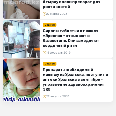
Атырау ввели препарат для
роста костей
27 марта 2023
Социум
Сироп и таблетки от кашля
«Эреспал» отзывают в
Казахстане. Они замедляют
сердечный ритм
15 февраля 2019
Социум
Препарат, необходимый
малышу из Уральска, поступит в
аптеки Уральска в сентябре -
управление здравоохранения
ЗКО
27 августа 2018