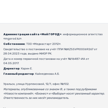
Администрация сайта «Мой ГОРОД»
: информационное агентство
«mgorod.kz».
Собственник
: ТОО «Медиастарт 2012».
Свидетельство о постановке на учёт ППИ №KZ55VPI00069267 от
28.04.2023 года, выдано МИОР РК.
Дата и номер первичной постановки на учёт №16487-ИА от
04.05.2017.
Директор
: Карин Е.
Главный редактор
: Кайнеденова А.Б.
Уральск, улица Нурпеисовой, 12/1, офис №102.
Материалы, опубликованные со знаком ®, а также под рубриками
«Новости компаний», «Бизнес» и «Выборы» носят рекламный характер.
Ответственность за них несёт рекламодатель.