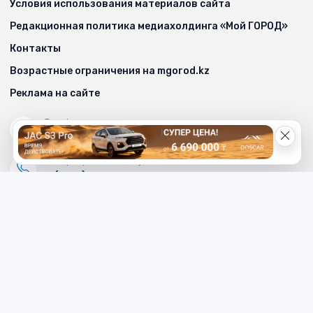
Условия использования материалов сайта
Редакционная политика медиахолдинга «Мой ГОРОД»
Контакты
Возрастные ограничения на mgorod.kz
Реклама на сайте
Телефон редакции
8 (7112) 513-997
Телефон рекламной службы
8 (7112) 513-998
+7 (777) 478-00-04
Электронный адрес «МГ»
mg_500678@mail.ru
Написать редактору сайта
redaktor_mg@mail.ru