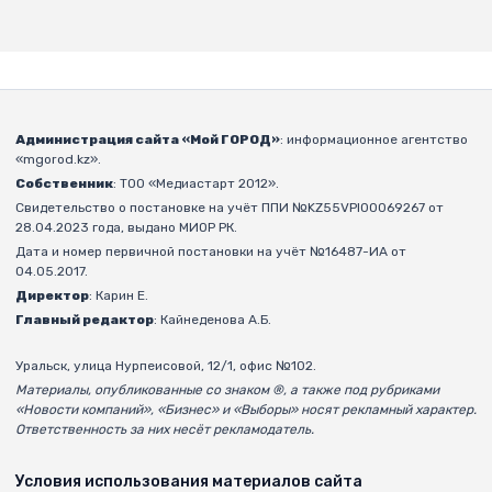
Администрация сайта «Мой ГОРОД»
: информационное агентство
«mgorod.kz».
Собственник
: ТОО «Медиастарт 2012».
Свидетельство о постановке на учёт ППИ №KZ55VPI00069267 от
28.04.2023 года, выдано МИОР РК.
Дата и номер первичной постановки на учёт №16487-ИА от
04.05.2017.
Директор
: Карин Е.
Главный редактор
: Кайнеденова А.Б.
Уральск, улица Нурпеисовой, 12/1, офис №102.
Материалы, опубликованные со знаком ®, а также под рубриками
«Новости компаний», «Бизнес» и «Выборы» носят рекламный характер.
Ответственность за них несёт рекламодатель.
Условия использования материалов сайта