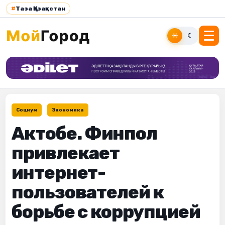
#
Таза Қазақстан
☀
☾
Социум
Экономика
Актобе. Финпол
привлекает
интернет-
пользователей к
борьбе с коррупцией