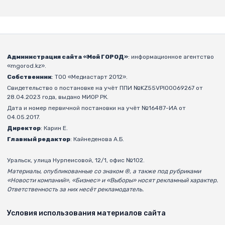
Администрация сайта «Мой ГОРОД»
: информационное агентство
«mgorod.kz».
Собственник
: ТОО «Медиастарт 2012».
Свидетельство о постановке на учёт ППИ №KZ55VPI00069267 от
28.04.2023 года, выдано МИОР РК.
Дата и номер первичной постановки на учёт №16487-ИА от
04.05.2017.
Директор
: Карин Е.
Главный редактор
: Кайнеденова А.Б.
Уральск, улица Нурпеисовой, 12/1, офис №102.
Материалы, опубликованные со знаком ®, а также под рубриками
«Новости компаний», «Бизнес» и «Выборы» носят рекламный характер.
Ответственность за них несёт рекламодатель.
Условия использования материалов сайта