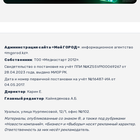
Администрация сайта «Мой ГОРОД»
: информационное агентство
«mgorod.kz».
Собственник
: ТОО «Медиастарт 2012».
Свидетельство о постановке на учёт ППИ №KZ55VPI00069267 от
28.04.2023 года, выдано МИОР РК.
Дата и номер первичной постановки на учёт №16487-ИА от
04.05.2017.
Директор
: Карин Е.
Главный редактор
: Кайнеденова А.Б.
Уральск, улица Нурпеисовой, 12/1, офис №102.
Материалы, опубликованные со знаком ®, а также под рубриками
«Новости компаний», «Бизнес» и «Выборы» носят рекламный характер.
Ответственность за них несёт рекламодатель.