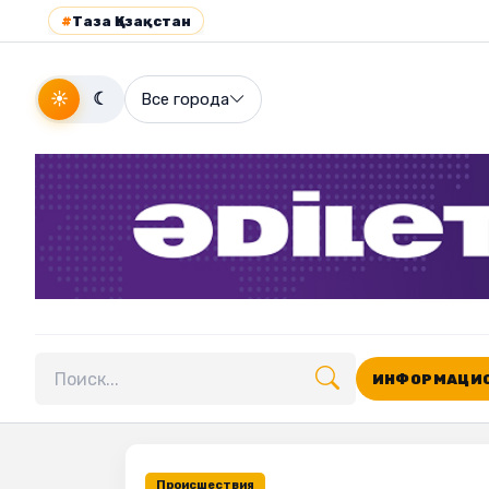
#
Таза Қазақстан
☀
☾
Все города
ИНФОРМАЦИО
Поиск по сайту
Происшествия