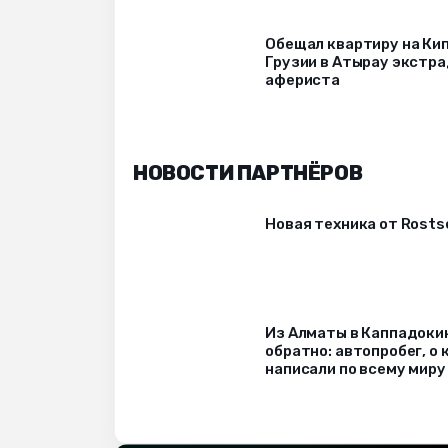
Обещал квартиру на Кип
Грузии в Атырау экстр
афериста
НОВОСТИ ПАРТНЁРОВ
Новая техника от Rost
Из Алматы в Каппадоки
обратно: автопробег, о
написали по всему миру