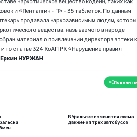
ставе наркотическое вещество кодеин, таких как
овок и «Пенталгин - П» - 35 таблеток. По данным
птекарь продавала наркозависимым людям, которы
ркотического вещества, называемого в народе
обран материал о привлечении директора аптеки к
и по статье 324 КоАП РК «Нарушение правил
.
Еркин НУРЖАН
Поделить
я
В Уральске изменится схема
ральска
движения трех автобусов
обмен