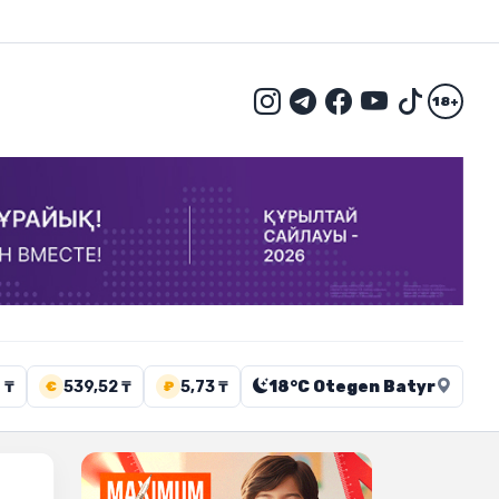
18+
 ₸
539,52 ₸
5,73 ₸
18°C Otegen Batyr
€
₽