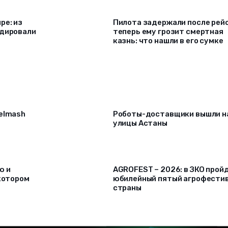
ре: из
Пилота задержали после рейс
адировали
теперь ему грозит смертная
казнь: что нашли в его сумке
selmash
Роботы-доставщики вышли н
улицы Астаны
ю и
AGROFEST – 2026: в ЗКО прой
 котором
юбилейный пятый агрофести
страны