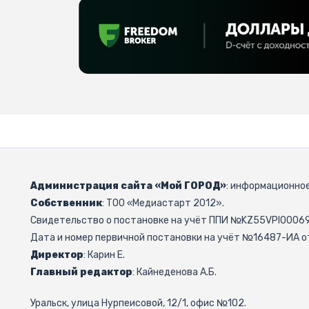
Администрация сайта «Мой ГОРОД»
: информационное
Собственник
: ТОО «Медиастарт 2012».
Свидетельство о постановке на учёт ППИ №KZ55VPI000692
Дата и номер первичной постановки на учёт №16487-ИА от
Директор
: Карин Е.
Главный редактор
: Кайнеденова А.Б.
Уральск, улица Нурпеисовой, 12/1, офис №102.