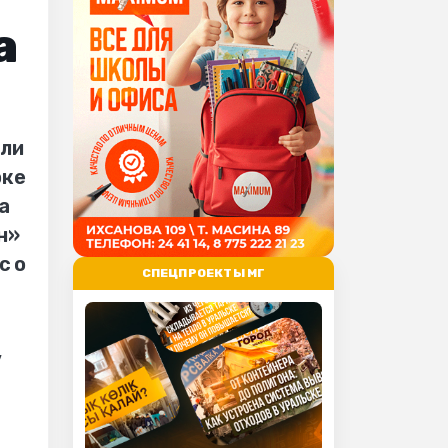
а
яли
рке
а
н»
с о
СПЕЦПРОЕКТЫ МГ
,