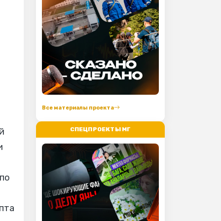
Все материалы проекта
СПЕЦПРОЕКТЫ МГ
й
и
 по
епта