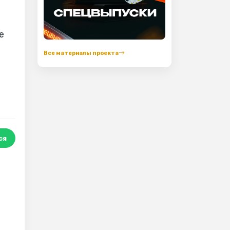
е
Все материалы проекта
ся