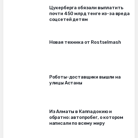
Цукерберга обязали выплатить
почти 450 млрд тенге из-за вреда
соцсетей детям
Новая техника от Rostselmash
Роботы-доставщики вышли на
улицы Астаны
Из Алматы в Каппадокию и
обратно: автопробег, о котором
написали по всему миру