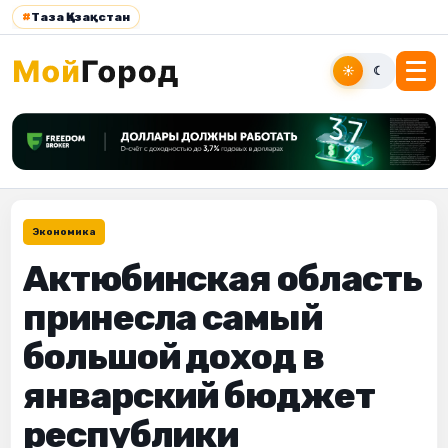
#
Таза Қазақстан
☀
☾
Экономика
Актюбинская область
принесла самый
большой доход в
январский бюджет
республики