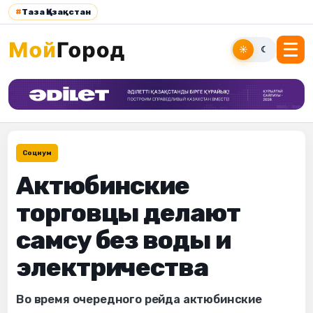
#
Таза Қазақстан
☀
☾
Социум
Актюбинские
торговцы делают
самсу без воды и
электричества
Во время очередного рейда актюбинские