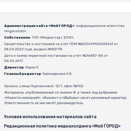
Администрация сайта «Мой ГОРОД»
: информационное агентство
«mgorod.kz».
Собственник
: ТОО «Медиастарт 2012».
Свидетельство о постановке на учёт ППИ №KZ55VPI00069267 от
28.04.2023 года, выдано МИОР РК.
Дата и номер первичной постановки на учёт №16487-ИА от
04.05.2017.
Директор
: Карин Е.
Главный редактор
: Кайнеденова А.Б.
Уральск, улица Нурпеисовой, 12/1, офис №102.
Материалы, опубликованные со знаком ®, а также под рубриками
«Новости компаний», «Бизнес» и «Выборы» носят рекламный характер.
Ответственность за них несёт рекламодатель.
Условия использования материалов сайта
Редакционная политика медиахолдинга «Мой ГОРОД»