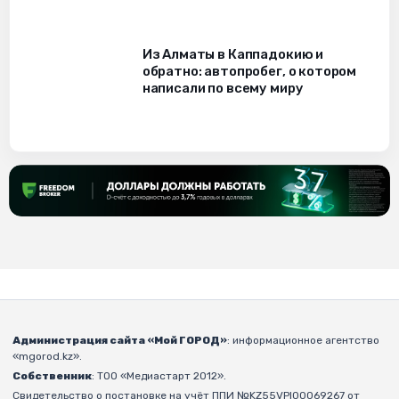
Из Алматы в Каппадокию и
обратно: автопробег, о котором
написали по всему миру
Администрация сайта «Мой ГОРОД»
: информационное агентство
«mgorod.kz».
Собственник
: ТОО «Медиастарт 2012».
Свидетельство о постановке на учёт ППИ №KZ55VPI00069267 от