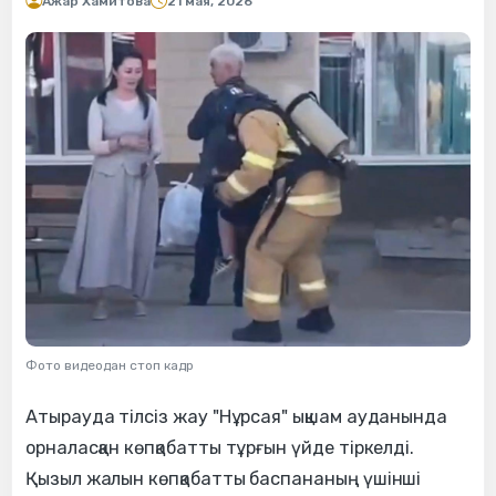
Ажар Хамитова
21 мая, 2026
Фото видеодан стоп кадр
Атырауда тілсіз жау "Нұрсая" ықшам ауданында
орналасқан көпқабатты тұрғын үйде тіркелді.
Қызыл жалын көпқабатты баспананың үшінші