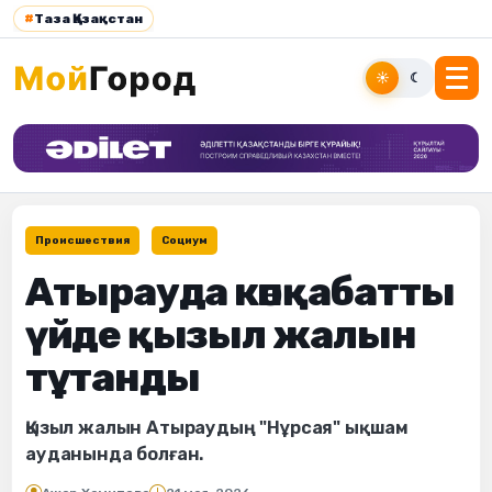
#
Таза Қазақстан
☀
☾
Происшествия
Социум
Атырауда көпқабатты
үйде қызыл жалын
тұтанды
Қызыл жалын Атыраудың "Нұрсая" ықшам
ауданында болған.