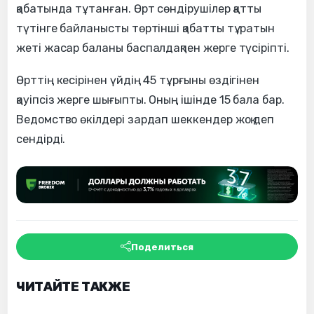
қабатында тұтанған. Өрт сөндірушілер қатты
түтінге байланысты төртінші қабатты тұратын
жеті жасар баланы баспалдақпен жерге түсіріпті.
Өрттің кесірінен үйдің 45 тұрғыны өздігінен
қауіпсіз жерге шығыпты. Оның ішінде 15 бала бар.
Ведомство өкілдері зардап шеккендер жоқ деп
сендірді.
Поделиться
ЧИТАЙТЕ ТАКЖЕ