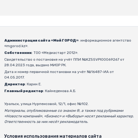
Администрация сайта «Мой ГОРОД»
: информационное агентство
«mgorod.kz».
Собственник
: ТОО «Медиастарт 2012».
Свидетельство о постановке на учёт ППИ №KZ55VPI00069267 от
28.04.2023 года, выдано МИОР РК.
Дата и номер первичной постановки на учёт №16487-ИА от
04.05.2017.
Директор
: Карин Е.
Главный редактор
: Кайнеденова А.Б.
Уральск, улица Нурпеисовой, 12/1, офис №102.
Материалы, опубликованные со знаком ®, а также под рубриками
«Новости компаний», «Бизнес» и «Выборы» носят рекламный характер.
Ответственность за них несёт рекламодатель.
Условия использования материалов сайта