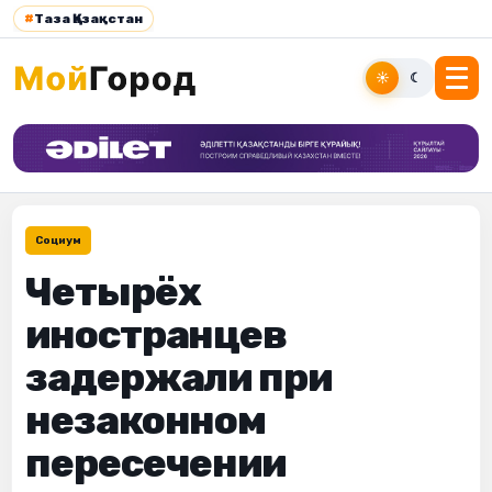
#
Таза Қазақстан
☀
☾
Социум
Четырёх
иностранцев
задержали при
незаконном
пересечении