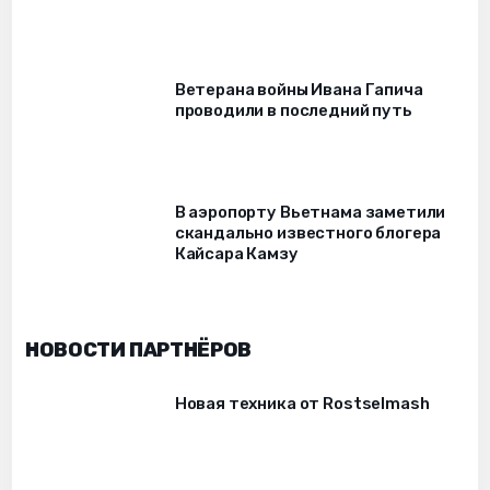
Ветерана войны Ивана Гапича
проводили в последний путь
В аэропорту Вьетнама заметили
скандально известного блогера
Кайсара Камзу
НОВОСТИ ПАРТНЁРОВ
Новая техника от Rostselmash