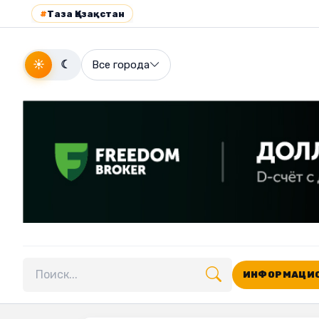
#
Таза Қазақстан
☀
☾
Все города
ИНФОРМАЦИО
Поиск по сайту