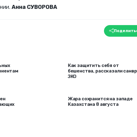
нии.
Анна СУВОРОВА
Поделить
ьных
Как защитить себя от
риентам
бешенства, рассказали санв
ЗКО
рен
Жара сохранится на западе
лающих
Казахстана 8 августа