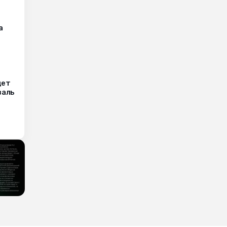
а
дет
валь