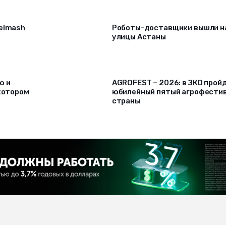
selmash
Роботы-доставщики вышли н
улицы Астаны
ю и
AGROFEST – 2026: в ЗКО прой
 котором
юбилейный пятый агрофести
страны