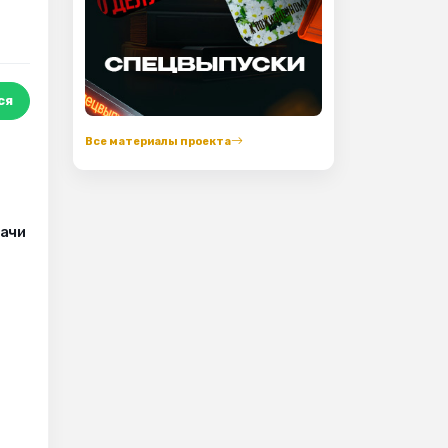
ся
Все материалы проекта
рачи