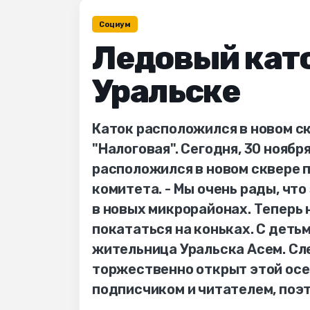
Социум
Ледовый като
Уральске
Каток расположился в новом с
"Налоговая". Сегодня, 30 ноябр
расположился в новом сквере 
комитета. - Мы очень рады, что 
в новых микрорайонах. Теперь 
покататься на коньках. С детьм
жительница Уральска Асем. Сл
торжественно открыт этой ос
подписчиком и читателем, поэ