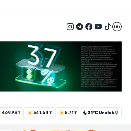
18+
469,93 ₸
541,64 ₸
5,71 ₸
21°C Uralsk
€
₽