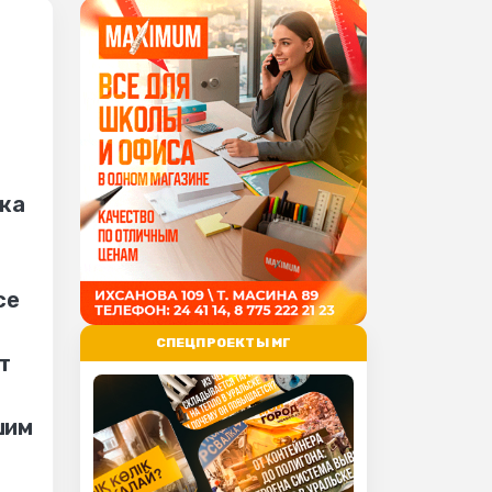
вка
се
СПЕЦПРОЕКТЫ МГ
т
шим