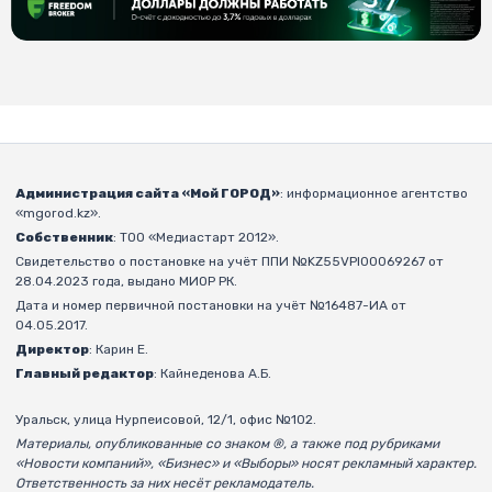
Администрация сайта «Мой ГОРОД»
: информационное агентство
«mgorod.kz».
Собственник
: ТОО «Медиастарт 2012».
Свидетельство о постановке на учёт ППИ №KZ55VPI00069267 от
28.04.2023 года, выдано МИОР РК.
Дата и номер первичной постановки на учёт №16487-ИА от
04.05.2017.
Директор
: Карин Е.
Главный редактор
: Кайнеденова А.Б.
Уральск, улица Нурпеисовой, 12/1, офис №102.
Материалы, опубликованные со знаком ®, а также под рубриками
«Новости компаний», «Бизнес» и «Выборы» носят рекламный характер.
Ответственность за них несёт рекламодатель.