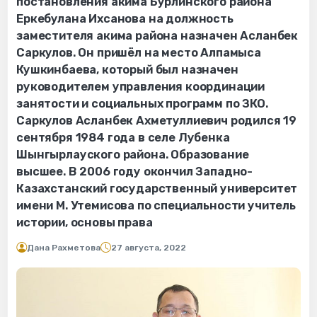
постановления акима Бурлинского района
Еркебулана Ихсанова на должность
заместителя акима района назначен Асланбек
Саркулов. Он пришёл на место Алпамыса
Кушкинбаева, который был назначен
руководителем управления координации
занятости и социальных программ по ЗКО.
Саркулов Асланбек Ахметуллиевич родился 19
сентября 1984 года в селе Лубенка
Шынгырлауского района. Образование
высшее. В 2006 году окончил Западно-
Казахстанский государственный университет
имени М. Утемисова по специальности учитель
истории, основы права
Дана Рахметова
27 августа, 2022