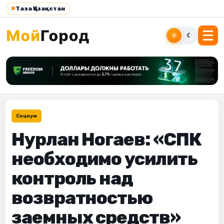
#
Таза Қазақстан
☀
☾
Социум
Нурлан Ногаев: «СПК
необходимо усилить
контроль над
возвратностью
заемных средств»