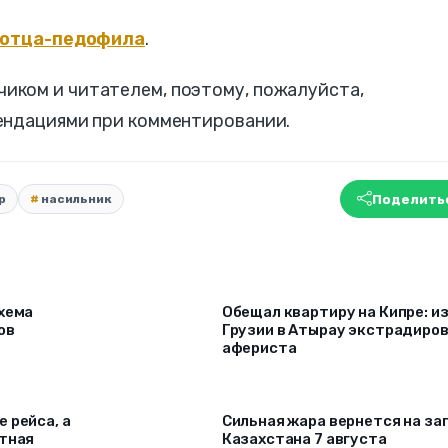
отца-педофила
.
ком и читателем, поэтому, пожалуйста,
мендациями при комментировании.
Поделить
р
насильник
схема
Обещал квартиру на Кипре: и
ов
Грузии в Атырау экстрадиро
афериста
 рейса, а
Сильная жара вернется на за
ртная
Казахстана 7 августа