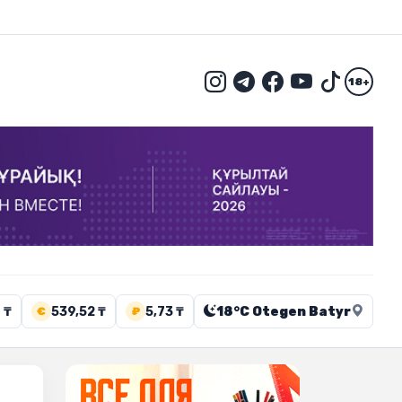
18+
 ₸
539,52 ₸
5,73 ₸
18°C Otegen Batyr
€
₽