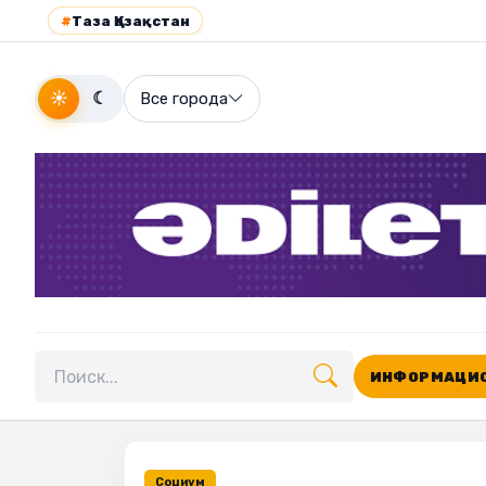
#
Таза Қазақстан
☀
☾
Все города
ИНФОРМАЦИО
Поиск по сайту
Социум