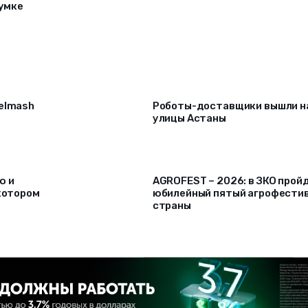
сумке
selmash
Роботы-доставщики вышли н
улицы Астаны
ю и
AGROFEST – 2026: в ЗКО прой
 котором
юбилейный пятый агрофести
страны