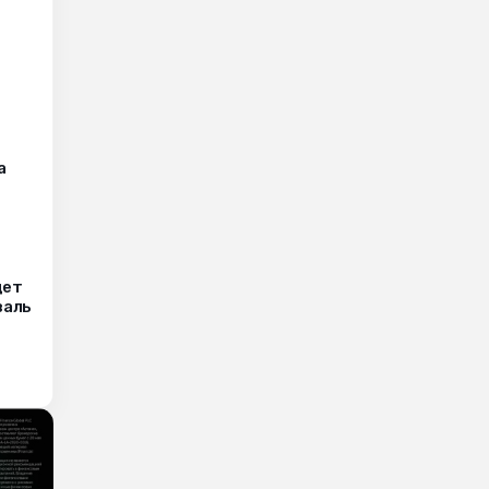
а
дет
валь