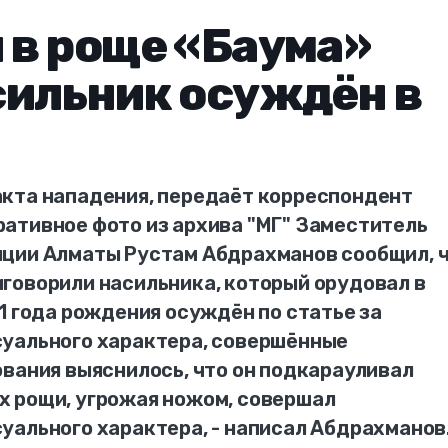
 в роще «Баума»
сильник осуждён в
кта нападения, передаёт корреспондент
ативное фото из архива "МГ" Заместитель
иции Алматы Рустам Абдрахманов сообщил, 
говорили насильника, который орудовал в
1 года рождения осуждён по статье за
уального характера, совершённые
ования выяснилось, что он подкарауливал
 рощи, угрожая ножом, совершал
уального характера, - написал Абдрахманов