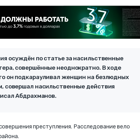
ния осуждён по статье за насильственные
тера, совершённые неоднократно. В ходе
то он подкарауливал женщин на безлюдных
м, совершал насильственные действия
писал Абдрахманов.
совершения преступления. Расследование вело
района.