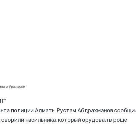
ила в Уральске
МГ"
ента полиции Алматы Рустам Абдрахманов сообщи
говорили насильника, который орудовал в роще